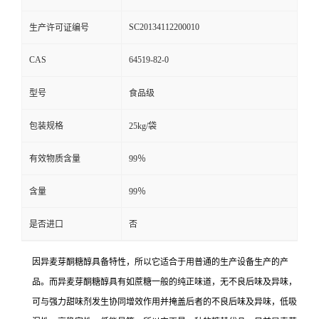
SC20134112200010
生产许可证编号
CAS
64519-82-0
型号
食品级
包装规格
25kg/袋
有效物质含量
99％
含量
99％
是否进口
否
因异麦芽酮糖醇具备特性，所以它适合于用普通的生产设备生产的产
品。而异麦芽酮糖醇具有如蔗糖一般的纯正味道，无不良后味及异味，
可与强力甜味剂发生协同增效作用并掩盖后者的不良后味及异味，低吸