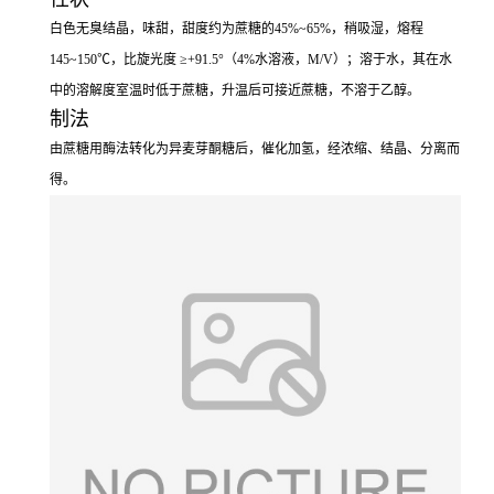
白色无臭结晶，味甜，甜度约为蔗糖的45%~65%，稍吸湿，熔程
145~150℃，比旋光度 ≥+91.5°（4%水溶液，M/V）；溶于水，其在水
中的溶解度室温时低于蔗糖，升温后可接近蔗糖，不溶于乙醇。
制法
由蔗糖用酶法转化为异麦芽酮糖后，催化加氢，经浓缩、结晶、分离而
得。