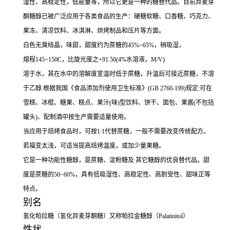
湿性、高稳定性，低能量等，所以它更是一种的糖替代品。目前异麦芽
酮糖醇已被广泛应用于各类食品的生产：硬糖软糖、口香糖、巧克力、
果冻、清凉饮料、冰淇淋、烘烤制品和压片等方面。
白色无臭结晶，味甜，甜度约为蔗糖的45%~65%，稍吸湿，
熔程145~150C，比旋光度之+91.50(4%水溶液，M/V)
溶于水，其在水中的溶解度室温时低于蔗糖，升温后可接近蔗糖，不溶
于乙醇.根据我国《食品添加剂使用卫生标准》(GB 2760-199)规定:可在
雪糕、冰棍、糖果、糕点、果汁(味)型饮料、饼干、面包、果酱(不包括
罐头)、配制酒中按生产需要适量使用。
当应用于焙烤食品时，可按1:1代替蔗糖，一般不需要改变传统配方。
若福变太浅，可适当提高焙烤温度，或加少量果糖。
它是一种功能性糖醇，是蔗糖、淀粉糖及 其它糖醇的优良替代品。甜
度是蔗糖的50~60%，具有低吸湿性、高稳定性、高耐受性、甜味正等
特点。
别名
氢化帕拉糖（氢化异麦芽酮糖）又称帕拉金糖醇（Palatinitol）
性状