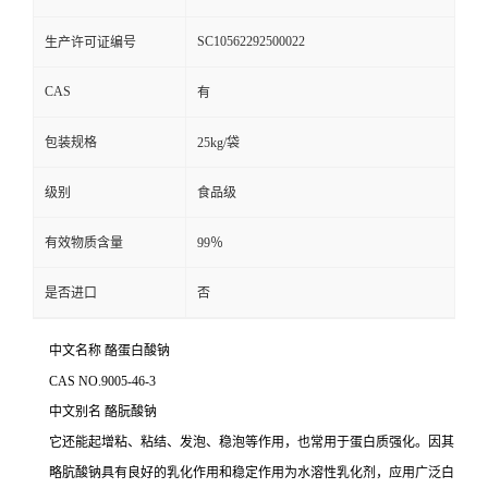
SC10562292500022
生产许可证编号
CAS
有
包装规格
25kg/袋
级别
食品级
有效物质含量
99％
是否进口
否
中文名称 酪蛋白酸钠
CAS NO.9005-46-3
中文别名
酪朊酸钠
它还能起增粘、粘结、发泡、稳泡等作用，也常用于蛋白质强化。因其
略肮酸钠具有良好的乳化作用和稳定作用为水溶性乳化剂，应用广泛白