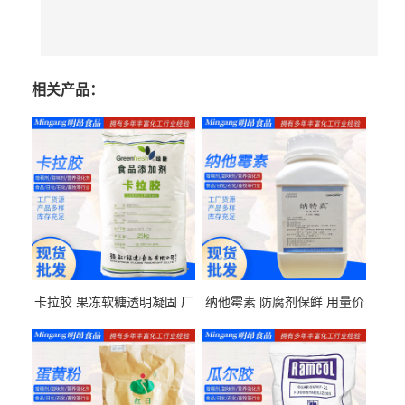
相关产品：
卡拉胶 果冻软糖透明凝固 厂
纳他霉素 防腐剂保鲜 用量价
家供应
格