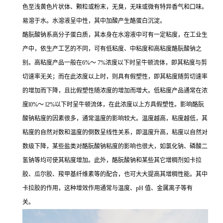
色至浅黄色片状体、颗粒或粉末，无臭，无味或微有特异香气和口味。
易溶于水。水溶液呈中性，其中加酸产生酪蛋白沉淀。
酪朊酸钠系高分子蛋白质，其本身在水溶液中可有一定粘度，在工业生
产中，依生产工艺的不同，可有低粘度、中粘度和高粘度酪朊酸钠之
别。高粘度产品一般在6%～ 7%浓度以下时呈牛顿流体，即其粘度与剪
切速率无关；而在此浓度以上时，则具有假塑性，即其粘度随剪切速率
的增加而下降，且比假塑性随浓度的增加而增大。低粘度产品通常在浓
度l0%～ l2%以下时呈牛顿流体，在此浓度以上方具假塑性。影响酪朊
酸钠粘度的因素很多，通常温度的影响较大。温度越高，粘度越低，其
粘度的自然对数和温度的倒数呈线性关系，即温度升高，粘度以自然对
数级下降，某些盐类对酪朊酸钠粘度的影响也很大，如氯化钠、磷酸二
氢钠等均可使其粘度增加。此外，酪朊酸钠和某些其它增稠剂如卡拉
胶、瓜尔胶、羧甲基纤维素等的配合，也可大大提高其增稠性能。其中
卡拉胶的作用，这种增效作用通常与温度、pH 值、金属离子等有
关。