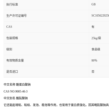
GB
执行标准
SC105622925
生产许可证编号
CAS
有
包装规格
25kg/袋
级别
食品级
有效物质含量
99％
是否进口
否
中文名称 酪蛋白酸钠
CAS NO.9005-46-3
中文别名
酪朊酸钠
它还能起增粘、粘结、发泡、稳泡等作用，也常用于蛋白质强化。因其略肮酸钠具