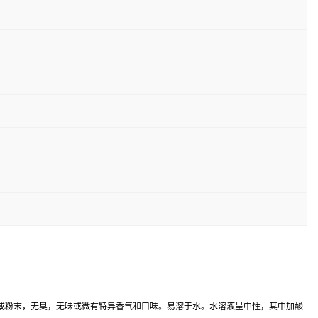
或粉末，无臭，无味或微有特异香气和口味。易溶于水。水溶液呈中性，其中加酸