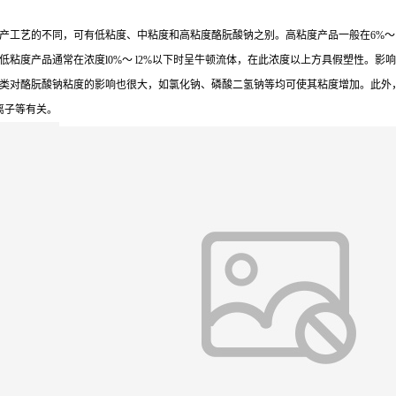
产工艺的不同，可有低粘度、中粘度和高粘度酪朊酸钠之别。高粘度产品一般在6%～
粘度产品通常在浓度l0%～ l2%以下时呈牛顿流体，在此浓度以上方具假塑性。
类对酪朊酸钠粘度的影响也很大，如氯化钠、磷酸二氢钠等均可使其粘度增加。此外
离子等有关。