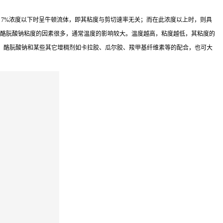
 7%浓度以下时呈牛顿流体，即其粘度与剪切速率无关；而在此浓度以上时，则具
影响酪朊酸钠粘度的因素很多，通常温度的影响较大。温度越高，粘度越低，其粘度的
，酪朊酸钠和某些其它增稠剂如卡拉胶、瓜尔胶、羧甲基纤维素等的配合，也可大