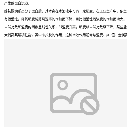
产生酪蛋白沉淀。
酪朊酸钠系高分子蛋白质，其本身在水溶液中可有一定粘度，在工业生产中，依生
有假塑性，即其粘度随剪切速率的增加而下降，且比假塑性随浓度的增加而增大。低
自然对数和温度的倒数呈线性关系，即温度升高，粘度以自然对数级下降，某些盐
大提高其增稠性能。其中卡拉胶的作用，这种增效作用通常与温度、pH 值、金属