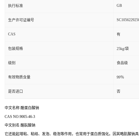
GB
执行标准
SC105622925
生产许可证编号
CAS
有
包装规格
25kg/袋
级别
食品级
有效物质含量
99％
是否进口
否
中文名称 酪蛋白酸钠
CAS NO.9005-46-3
中文别名
酪朊酸钠
它还能起增粘、粘结、发泡、稳泡等作用，也常用于蛋白质强化。因其略肮酸钠具