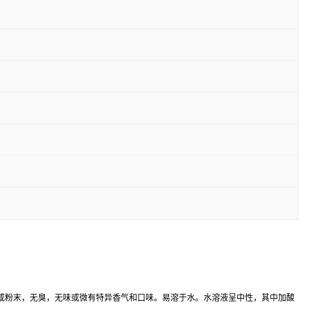
或粉末，无臭，无味或微有特异香气和口味。易溶于水。水溶液呈中性，其中加酸