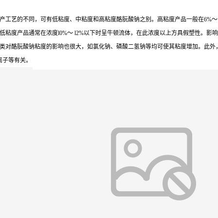
产工艺的不同，可有低粘度、中粘度和高粘度酪朊酸钠之别。高粘度产品一般在6%～
粘度产品通常在浓度l0%～ l2%以下时呈牛顿流体，在此浓度以上方具假塑性。
类对酪朊酸钠粘度的影响也很大，如氯化钠、磷酸二氢钠等均可使其粘度增加。此外
离子等有关。