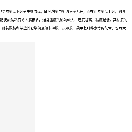
 7%浓度以下时呈牛顿流体，即其粘度与剪切速率无关；而在此浓度以上时，则具
影响酪朊酸钠粘度的因素很多，通常温度的影响较大。温度越高，粘度越低，其粘度的
，酪朊酸钠和某些其它增稠剂如卡拉胶、瓜尔胶、羧甲基纤维素等的配合，也可大