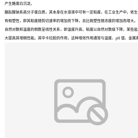
产生酪蛋白沉淀。
酪朊酸钠系高分子蛋白质，其本身在水溶液中可有一定粘度，在工业生产中，依生
有假塑性，即其粘度随剪切速率的增加而下降，且比假塑性随浓度的增加而增大。低
自然对数和温度的倒数呈线性关系，即温度升高，粘度以自然对数级下降，某些盐
大提高其增稠性能。其中卡拉胶的作用，这种增效作用通常与温度、pH 值、金属