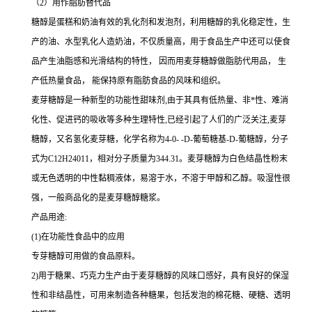
（2）用作脂肪替代品
糖醇是蛋糕和奶油有效的乳化剂和发泡剂，利用糖醇的乳化稳定性，生
产的油、水型乳化人造奶油，不仅质量高，用于食品生产中还可以使食
品产生油脂感和光滑结构的特性， 因而用麦芽糖醇做脂肪代用品， 生
产低热量食品， 能保持原有脂肪食品的风味和组织。
麦芽糖醇是一种新型的功能性甜味剂,由于其具有低热量、非*性、难消
化性、促进钙的吸收等多种生理特性,已经引起了人们的广泛关注,麦芽
糖醇，又名氢化麦芽糖，化学名称为4-0- -D-葡萄糖基-D-葡糖醇，分子
式为C12H24011，相对分子质量为344.31。麦芽糖醇为白色结晶性粉末
或无色透明的中性黏稠液体，易溶于水，不溶于甲醇和乙醇。吸湿性很
强，一般商品化的是麦芽糖醇糖浆。
产品用途:
(1)在功能性食品中的应用
专芽糖醇可用做的食品原料。
2)用于糖果、巧克力生产由于麦芽糖醇的风味口感好，具有良好的保湿
性和非结晶性，可用来制造各种糖果，包括发泡的棉花糖、硬糖、透明