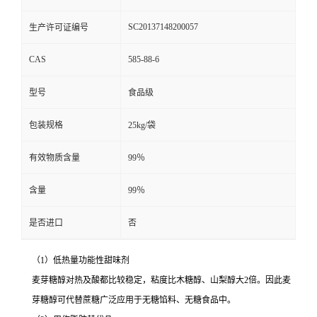
SC20137148200057
生产许可证编号
CAS
585-88-6
型号
食品级
包装规格
25kg/袋
有效物质含量
99％
含量
99％
是否进口
否
（1）低热量功能性甜味剂
麦芽糖醇对热及酸都比较稳定，粘度比木糖醇、山梨醇大2倍。因此麦
芽糖醇可代替蔗糖广泛应用于无糖馅料、无糖食品中。