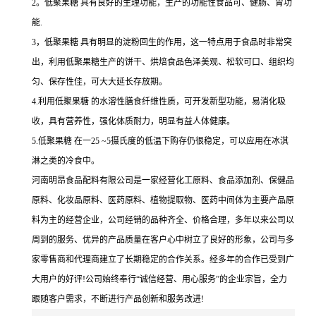
2。低聚果糖 具有良好的生理功能，生产的功能性食品可、健肠、胃功
能.
3，低聚果糖 具有明显的淀粉回生的作用，这一特点用于食品时非常突
出，利用低聚果糖生产的饼干、烘焙食品色泽美观、松软可口、组织均
匀、保存性佳，可大大延长存放期。
4.利用低聚果糖 的水溶性膳食纤维性质，可开发新型功能，易消化吸
收，具有营养性，强化体质耐力，明显有益人体健康。
5.低聚果糖 在一25 ~5摄氏度的低温下购存仍很稳定，可以应用在冰淇
淋之类的冷食中。
河南明昂食品配料有限公司是一家经营化工原料、食品添加剂、保健品
原料、化妆品原料、医药原料、植物提取物、医药中间体为主要产品原
料为主的经营企业，公司经销的品种齐全、价格合理，多年以来公司以
周到的服务、优异的产品质量在客户心中树立了良好的形象，公司与多
家零售商和代理商建立了长期稳定的合作关系。经多年的合作已受到广
大用户的好评!公司始终奉行“诚信经营、用心服务”的企业宗旨，全力
跟随客户需求，不断进行产品创新和服务改进!