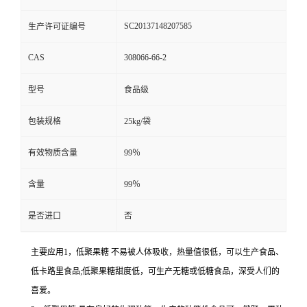
SC20137148207585
生产许可证编号
CAS
308066-66-2
型号
食品级
包装规格
25kg/袋
有效物质含量
99％
含量
99％
是否进口
否
主要应用1，低聚果糖 不易被人体吸收，热量值很低，可以生产食品、
低卡路里食品;低聚果糖甜度低，可生产无糖或低糖食品，深受人们的
喜爱。