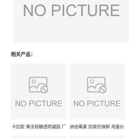
相关产品：
卡拉胶 果冻软糖透明凝固 厂
纳他霉素 防腐剂保鲜 用量价
家供应
格