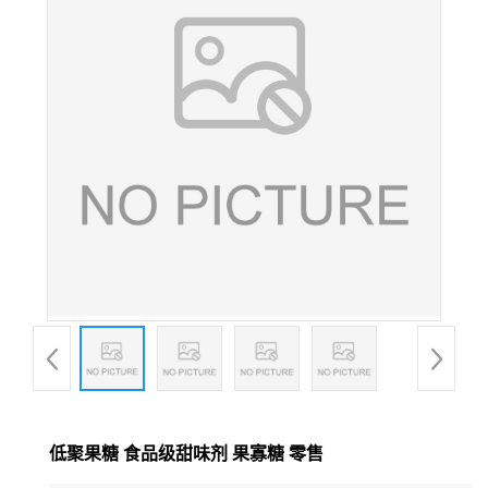
低聚果糖 食品级甜味剂 果寡糖 零售