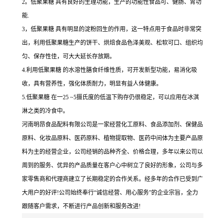
2。低聚果糖 具有良好的生理功能，生产的功能性食品可、健肠、胃功
能.
3，低聚果糖 具有明显的淀粉回生的作用，这一特点用于食品时非常突
出，利用低聚果糖生产的饼干、烘焙食品色泽美观、松软可口、组织均
匀、保存性佳，可大大延长存放期。
4.利用低聚果糖 的水溶性膳食纤维性质，可开发新型功能，易消化吸
收，具有营养性，强化体质耐力，明显有益人体健康。
5.低聚果糖 在一25 ~5摄氏度的低温下购存仍很稳定，可以应用在冰淇
淋之类的冷食中。
河南明昂食品配料有限公司是一家经营化工原料、食品添加剂、保健品
原料、化妆品原料、医药原料、植物提取物、医药中间体为主要产品原
料为主的经营企业，公司经销的品种齐全、价格合理，多年以来公司以
周到的服务、优异的产品质量在客户心中树立了良好的形象，公司与多
家零售商和代理商建立了长期稳定的合作关系。经多年的合作已受到广
大用户的好评!公司始终奉行“诚信经营、用心服务”的企业宗旨，全力
跟随客户需求，不断进行产品创新和服务改进!