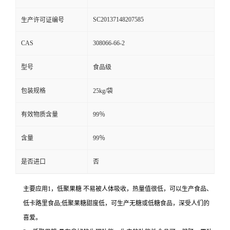
SC20137148207585
生产许可证编号
CAS
308066-66-2
型号
食品级
包装规格
25kg/袋
有效物质含量
99％
含量
99％
是否进口
否
主要应用1，低聚果糖 不易被人体吸收，热量值很低，可以生产食品、
低卡路里食品;低聚果糖甜度低，可生产无糖或低糖食品，深受人们的
喜爱。