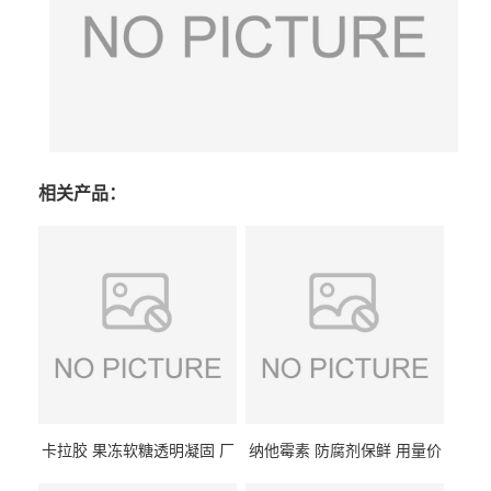
相关产品：
卡拉胶 果冻软糖透明凝固 厂
纳他霉素 防腐剂保鲜 用量价
家供应
格