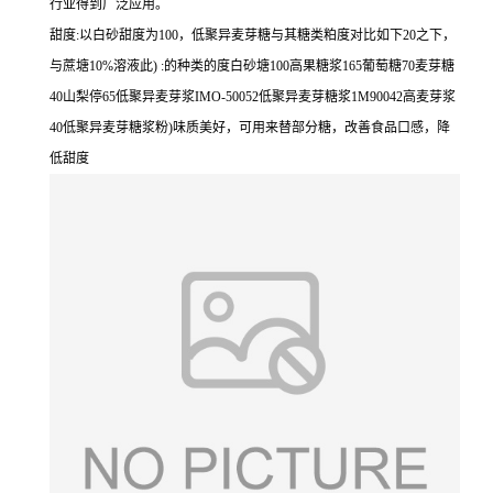
行业得到广泛应用。
甜度:以白砂甜度为100，低聚异麦芽糖与其糖类粕度对比如下20之下，
与蔗塘10%溶液此) :的种类的度白砂塘100高果糖浆165葡萄糖70麦芽糖
40山梨停65低聚异麦芽浆IMO-50052低聚异麦芽糖浆1M90042高麦芽浆
40低聚异麦芽糖浆粉)味质美好，可用来替部分糖，改善食品口感，降
低甜度