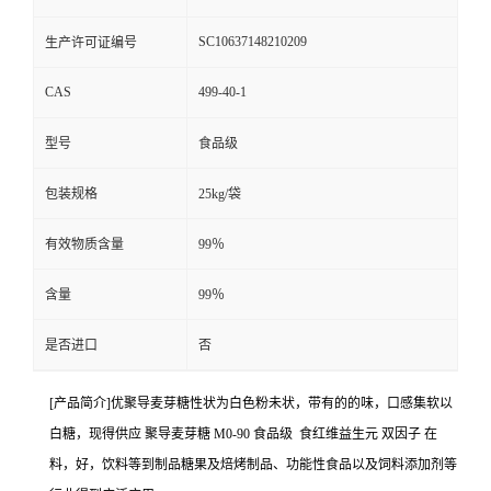
SC10637148210209
生产许可证编号
CAS
499-40-1
型号
食品级
包装规格
25kg/袋
有效物质含量
99％
含量
99％
是否进口
否
[产品简介]优聚导麦芽糖性状为白色粉未状，带有的的味，口感集软以
白糖，现得供应 聚导麦芽糖 M0-90 食品级 食红维益生元 双因子 在
料，好，饮料等到制品糖果及焙烤制品、功能性食品以及饲料添加剂等