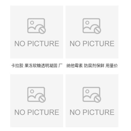
卡拉胶 果冻软糖透明凝固 厂
纳他霉素 防腐剂保鲜 用量价
家供应
格