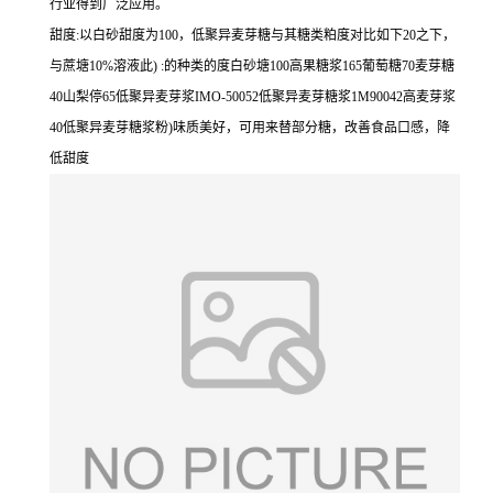
行业得到广泛应用。
甜度:以白砂甜度为100，低聚异麦芽糖与其糖类粕度对比如下20之下，
与蔗塘10%溶液此) :的种类的度白砂塘100高果糖浆165葡萄糖70麦芽糖
40山梨停65低聚异麦芽浆IMO-50052低聚异麦芽糖浆1M90042高麦芽浆
40低聚异麦芽糖浆粉)味质美好，可用来替部分糖，改善食品口感，降
低甜度