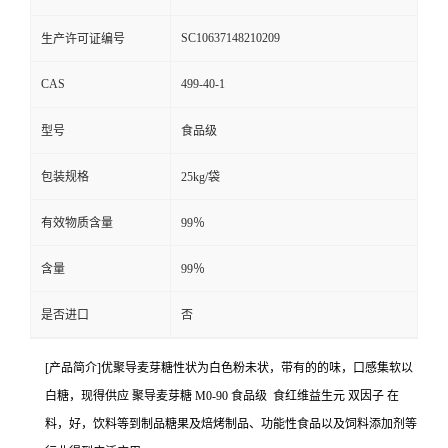
SC10637148210209
生产许可证编号
CAS
499-40-1
型号
食品级
包装规格
25kg/袋
有效物质含量
99％
含量
99％
是否进口
否
[产品简介]优聚导麦芽糖性状为白色粉未状，带有的的味，口感集软以
白糖，现得供应 聚导麦芽糖 M0-90 食品级 食红维益生元 双因子 在
料，好，饮料等到制品糖果及焙烤制品、功能性食品以及饲料添加剂等