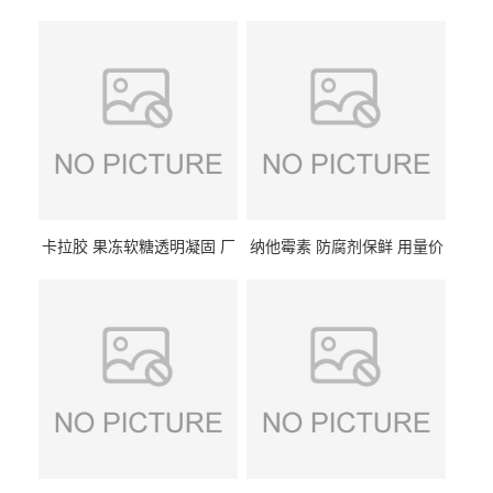
卡拉胶 果冻软糖透明凝固 厂
纳他霉素 防腐剂保鲜 用量价
家供应
格