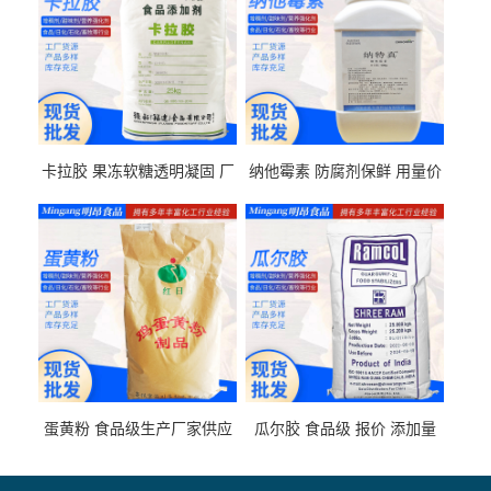
卡拉胶 果冻软糖透明凝固 厂
纳他霉素 防腐剂保鲜 用量价
家供应
格
蛋黄粉 食品级生产厂家供应
瓜尔胶 食品级 报价 添加量