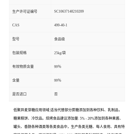
SC10637148210209
生产许可证编号
CAS
499-40-1
型号
食品级
包装规格
25kg/袋
有效物质含量
99％
含量
99％
是否进口
否
低聚异麦芽糖应用领域:适当代替部分蔗糖添加到各种饮料、乳制品，
糖果糕饼、冷饮品。焙烤食品建议添加量: 5% - 20%添加到各种果酱、
罐头、香肠各种酒类等各类食品中，生产各类无糖、每人食用、具有特