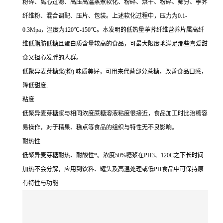
粉碎、离心过滤、高压高温蒸煮软化、粉碎、烘干、粉碎、筛分、荸荠
纤维粉、混合调配、压片、包装。上述软化过程中，压力为0.1-
0.3Mpa，温度为120℃-150℃。本发明的低热量荸荠纤维营养片属高纤
维低脂肪低糖且蛋白质含量较高的食品，可最大限度地满足那些喜爱甜
食又担心发胖的人群。
低聚异麦芽糖浆(粉) 味质美好，可用来代替部分蔗糖，改善食品口感，
降低甜度.
粘度
低聚异麦芽糖浆与相同浓度蔗糖溶液粘度很接近，食品加工时比治糖容
易操作，对于精果、糕点等食品的组织与特性无不良影响。
耐热性
低聚异麦芽糖耐热、耐酸性*。浓度50%糖浆在PH3、120C之下长时间
加热不会分解，应用到饮料、罐头及高温处理或低PH食品中可保持原
有特性与功能