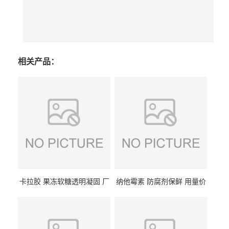
相关产品：
卡拉胶 果冻软糖透明凝固 厂
纳他霉素 防腐剂保鲜 用量价
家供应
格