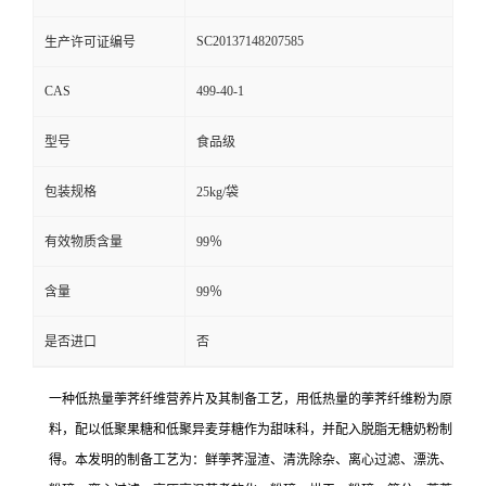
SC20137148207585
生产许可证编号
CAS
499-40-1
型号
食品级
包装规格
25kg/袋
有效物质含量
99％
含量
99％
是否进口
否
一种低热量荸荠纤维营养片及其制备工艺，用低热量的荸荠纤维粉为原
料，配以低聚果糖和低聚异麦芽糖作为甜味科，并配入脱脂无糖奶粉制
得。本发明的制备工艺为：鲜荸荠湿渣、清洗除杂、离心过滤、漂洗、