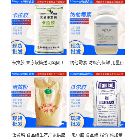
卡拉胶 果冻软糖透明凝固 厂
纳他霉素 防腐剂保鲜 用量价
家供应
格
蛋黄粉 食品级生产厂家供应
瓜尔胶 食品级 报价 添加量