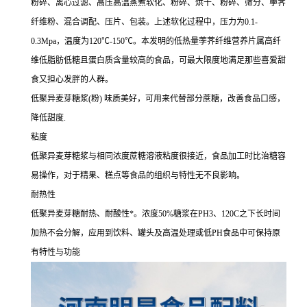
粉碎、离心过滤、高压高温蒸煮软化、粉碎、烘干、粉碎、筛分、荸荠
纤维粉、混合调配、压片、包装。上述软化过程中，压力为0.1-
0.3Mpa，温度为120℃-150℃。本发明的低热量荸荠纤维营养片属高纤
维低脂肪低糖且蛋白质含量较高的食品，可最大限度地满足那些喜爱甜
食又担心发胖的人群。
低聚异麦芽糖浆(粉) 味质美好，可用来代替部分蔗糖，改善食品口感，
降低甜度.
粘度
低聚异麦芽糖浆与相同浓度蔗糖溶液粘度很接近，食品加工时比治糖容
易操作，对于精果、糕点等食品的组织与特性无不良影响。
耐热性
低聚异麦芽糖耐热、耐酸性*。浓度50%糖浆在PH3、120C之下长时间
加热不会分解，应用到饮料、罐头及高温处理或低PH食品中可保持原
有特性与功能