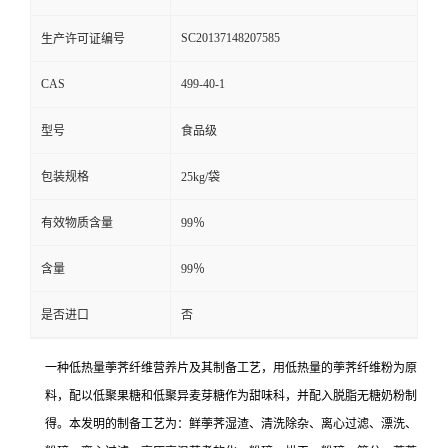
SC20137148207585
生产许可证编号
CAS
499-40-1
型号
食品级
包装规格
25kg/袋
有效物质含量
99％
含量
99％
是否进口
否
一种低热量荸荠纤维营养片及其制备工艺，用低热量的荸荠纤维粉为原
料，配以低聚果糖和低聚异麦芽糖作为甜味科，并配入脱脂无糖奶粉制
得。本发明的制备工艺为：鲜荸荠湿渣、清洗除杂、离心过滤、漂洗、