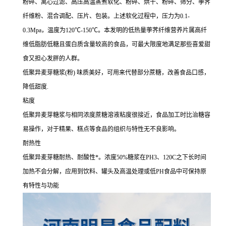
粉碎、离心过滤、高压高温蒸煮软化、粉碎、烘干、粉碎、筛分、荸荠
纤维粉、混合调配、压片、包装。上述软化过程中，压力为0.1-
0.3Mpa，温度为120℃-150℃。本发明的低热量荸荠纤维营养片属高纤
维低脂肪低糖且蛋白质含量较高的食品，可最大限度地满足那些喜爱甜
食又担心发胖的人群。
低聚异麦芽糖浆(粉) 味质美好，可用来代替部分蔗糖，改善食品口感，
降低甜度.
粘度
低聚异麦芽糖浆与相同浓度蔗糖溶液粘度很接近，食品加工时比治糖容
易操作，对于精果、糕点等食品的组织与特性无不良影响。
耐热性
低聚异麦芽糖耐热、耐酸性*。浓度50%糖浆在PH3、120C之下长时间
加热不会分解，应用到饮料、罐头及高温处理或低PH食品中可保持原
有特性与功能