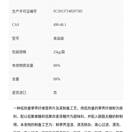
SC20137148207585
生产许可证编号
CAS
499-40-1
型号
食品级
包装规格
25kg/袋
有效物质含量
99％
含量
99％
是否进口
否
一种低热量荸荠纤维营养片及其制备工艺，用低热量的荸荠纤维粉为原
料，配以低聚果糖和低聚异麦芽糖作为甜味科，并配入脱脂无糖奶粉制
得。本发明的制备工艺为：鲜荸荠湿渣、清洗除杂、离心过滤、漂洗、