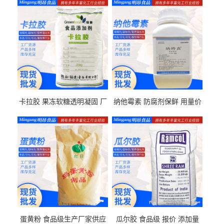
卡拉胶 果冻软糖透明凝固 厂
纳他霉素 防腐剂保鲜 用量价
家供应
格
蛋黄粉 食品级生产厂家供应
瓜尔胶 食品级 报价 添加量