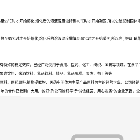
至95℃时才开始熔化,熔化后的溶液温度需降到40℃时才开始凝固,所以它是配制固体
至95℃时才开始熔化,熔化后的溶液温度需降到40℃时才开始凝固,所以它 ,坚韧 琼
有特殊的稳定效应；已经广泛使用于食用、医药、化工、纺织、国防等领域。在食品
果肉饮料、米酒饮料、乳品饮料、精品、乳品蛋糕、果冻、布丁等等
原料、医药原料.植物提取物、医药中间体为主要产品原料为主的经营企业，公司经
年的合作已受到广大用户的好评!公司始终奉行“诚信经营、用心服务”的企业宗旨，