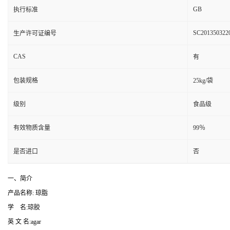
GB
执行标准
SC201350322
生产许可证编号
CAS
有
包装规格
25kg/袋
级别
食品级
有效物质含量
99％
是否进口
否
一、简介
产品名称: 琼脂
学 名:琼胶
英 文 名:agar