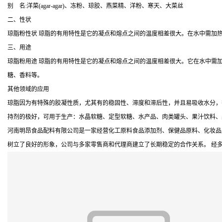
别 名:洋菜(agar-agar)、冻粉、琼胶、燕菜精、洋粉、寒天、大菜丝
二、性状
琼脂粉性状 琼脂的有用特性是它的凝点和熔点之间的温度相差很大。在水中需加热
三、用途
琼脂粉用途 琼脂的有用特性是它的凝点和熔点之间的温度相差很大。它在水中需加热
糖、香料等。
其他领域的应用
琼脂因为有特殊的胶凝性质，尤其有的稳固性、滞度和滞后性，并且易吸收水分，
持剂的极好，可用于生产：水晶软糖、定型软糖、水产品、肉类罐头、果汁饮料、
河南明昂食品配料有限公司是一家经营化工原料食品添加剂、保健品原料、化妆品
树立了良好的形象，公司与多家零售商和代理商建立了长期稳定的合作关系。 经多