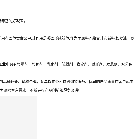
培养基的好凝固。
脂用在固体类食品中,其作用是凝固形成胶体,作为主原料而络合其它辅料,如糖液、砂
工业中具有增量剂、增稠剂、乳化剂、胶凝剂、稳定剂、赋形剂、助悬剂、水分保
销的品种齐全、价格合理，多年以来公司以周到的服务、优异的产品质量在客户心中
全力跟随客户需求，不断进行产品创新和服务改进!