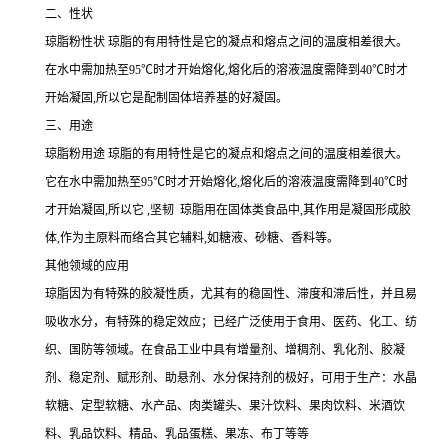
二、性状
琼脂粉性状 琼脂的有用特性是它的凝点和熔点之间的温度相差很大。
在水中需加热至95℃时才开始熔化,熔化后的溶液温度需降到40℃时才
开始凝固,所以它是配制固体培养基的好凝固。
三、用途
琼脂粉用途 琼脂的有用特性是它的凝点和熔点之间的温度相差很大。
它在水中需加热至95℃时才开始熔化,熔化后的溶液温度需降到40℃时
才开始凝固,所以它 ,坚韧 琼脂用在固体类食品中,其作用是凝固形成胶
体,作为主原料而络合其它辅料,如糖液、砂糖、香料等。
其他领域的应用
琼脂因为有特殊的胶凝性质，尤其有的稳固性、滞度和滞后性，并且易
吸收水分，有特殊的稳定效应；已经广泛使用于食用、医药、化工、纺
织、国防等领域。在食品工业中具有增量剂、增稠剂、乳化剂、胶凝
剂、稳定剂、赋形剂、助悬剂、水分保持剂的极好，可用于生产：水晶
软糖、定型软糖、水产品、肉类罐头、果汁饮料、果肉饮料、米酒饮
料、乳品饮料、精品、乳品蛋糕、果冻、布丁等等