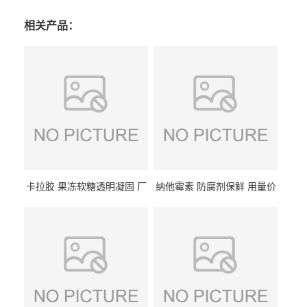
相关产品：
卡拉胶 果冻软糖透明凝固 厂
纳他霉素 防腐剂保鲜 用量价
家供应
格