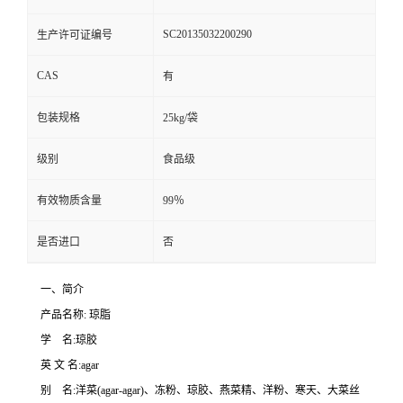
SC20135032200290
生产许可证编号
CAS
有
包装规格
25kg/袋
级别
食品级
有效物质含量
99％
是否进口
否
一、简介
产品名称: 琼脂
学 名:琼胶
英 文 名:agar
别 名:洋菜(agar-agar)、冻粉、琼胶、燕菜精、洋粉、寒天、大菜丝