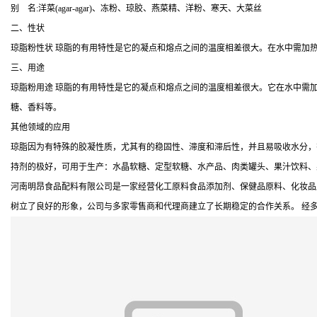
别 名:洋菜(agar-agar)、冻粉、琼胶、燕菜精、洋粉、寒天、大菜丝
二、性状
琼脂粉性状 琼脂的有用特性是它的凝点和熔点之间的温度相差很大。在水中需加热
三、用途
琼脂粉用途 琼脂的有用特性是它的凝点和熔点之间的温度相差很大。它在水中需加热
糖、香料等。
其他领域的应用
琼脂因为有特殊的胶凝性质，尤其有的稳固性、滞度和滞后性，并且易吸收水分，
持剂的极好，可用于生产：水晶软糖、定型软糖、水产品、肉类罐头、果汁饮料、
河南明昂食品配料有限公司是一家经营化工原料食品添加剂、保健品原料、化妆品
树立了良好的形象，公司与多家零售商和代理商建立了长期稳定的合作关系。 经多