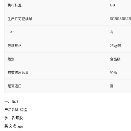
GB
执行标准
SC201350322
生产许可证编号
CAS
有
包装规格
25kg/袋
级别
食品级
有效物质含量
99％
是否进口
否
一、简介
产品名称: 琼脂
学 名:琼胶
英 文 名:agar