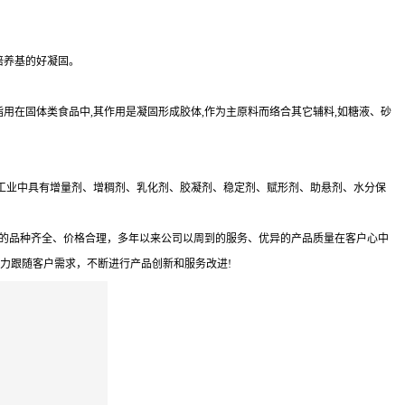
培养基的好凝固。
脂用在固体类食品中,其作用是凝固形成胶体,作为主原料而络合其它辅料,如糖液、砂
工业中具有增量剂、增稠剂、乳化剂、胶凝剂、稳定剂、赋形剂、助悬剂、水分保
销的品种齐全、价格合理，多年以来公司以周到的服务、优异的产品质量在客户心中
全力跟随客户需求，不断进行产品创新和服务改进!