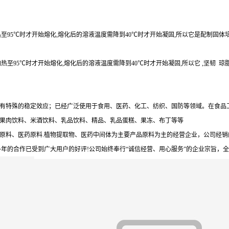
至95℃时才开始熔化,熔化后的溶液温度需降到40℃时才开始凝固,所以它是配制固体
至95℃时才开始熔化,熔化后的溶液温度需降到40℃时才开始凝固,所以它 ,坚韧 琼
有特殊的稳定效应；已经广泛使用于食用、医药、化工、纺织、国防等领域。在食品
果肉饮料、米酒饮料、乳品饮料、精品、乳品蛋糕、果冻、布丁等等
原料、医药原料.植物提取物、医药中间体为主要产品原料为主的经营企业，公司经
年的合作已受到广大用户的好评!公司始终奉行“诚信经营、用心服务”的企业宗旨，