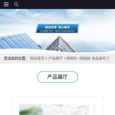
您当前的位置：
网站首页
>
产品展厅
>
增稠剂
>
琼脂粉 食品级布丁
粉果冻粉 寒天粉 现货批发
产品展厅