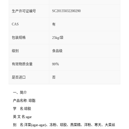
SC20135032200290
生产许可证编号
CAS
有
包装规格
25kg/袋
级别
食品级
有效物质含量
99％
是否进口
否
一、简介
产品名称: 琼脂
学 名:琼胶
英 文 名:agar
别 名:洋菜(agar-agar)、冻粉、琼胶、燕菜精、洋粉、寒天、大菜丝