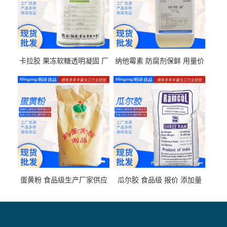
卡拉胶 果冻软糖透明凝固 厂
纳他霉素 防腐剂保鲜 用量价
家供应
格
蛋黄粉 食品级生产厂家供应
瓜尔胶 食品级 报价 添加量