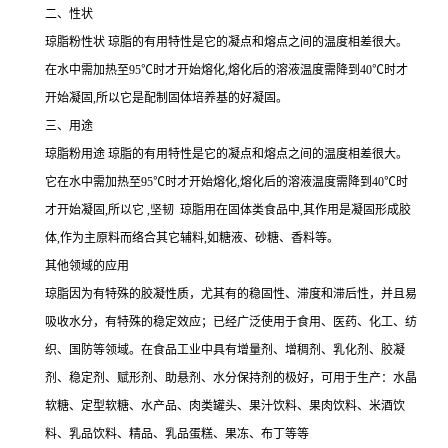
二、性状
琼脂粉性状 琼脂的有用特性是它的凝点和熔点之间的温度相差很大。
在水中需加热至95℃时才开始熔化,熔化后的溶液温度需降到40℃时才
开始凝固,所以它是配制固体培养基的好凝固。
三、用途
琼脂粉用途 琼脂的有用特性是它的凝点和熔点之间的温度相差很大。
它在水中需加热至95℃时才开始熔化,熔化后的溶液温度需降到40℃时
才开始凝固,所以它 ,坚韧 琼脂用在固体类食品中,其作用是凝固形成胶
体,作为主原料而络合其它辅料,如糖液、砂糖、香料等。
其他领域的应用
琼脂因为有特殊的胶凝性质，尤其有的稳固性、滞度和滞后性，并且易
吸收水分，有特殊的稳定效应；已经广泛使用于食用、医药、化工、纺
织、国防等领域。在食品工业中具有增量剂、增稠剂、乳化剂、胶凝
剂、稳定剂、赋形剂、助悬剂、水分保持剂的极好，可用于生产：水晶
软糖、定型软糖、水产品、肉类罐头、果汁饮料、果肉饮料、米酒饮
料、乳品饮料、精品、乳品蛋糕、果冻、布丁等等