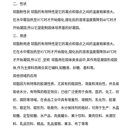
二、性状
琼脂粉性状 琼脂的有用特性是它的凝点和熔点之间的温度相差很大。
在水中需加热至95℃时才开始熔化,熔化后的溶液温度需降到40℃时才
开始凝固,所以它是配制固体培养基的好凝固。
三、用途
琼脂粉用途 琼脂的有用特性是它的凝点和熔点之间的温度相差很大。
它在水中需加热至95℃时才开始熔化,熔化后的溶液温度需降到40℃时
才开始凝固,所以它 ,坚韧 琼脂用在固体类食品中,其作用是凝固形成胶
体,作为主原料而络合其它辅料,如糖液、砂糖、香料等。
其他领域的应用
琼脂因为有特殊的胶凝性质，尤其有的稳固性、滞度和滞后性，并且易
吸收水分，有特殊的稳定效应；已经广泛使用于食用、医药、化工、纺
织、国防等领域。在食品工业中具有增量剂、增稠剂、乳化剂、胶凝
剂、稳定剂、赋形剂、助悬剂、水分保持剂的极好，可用于生产：水晶
软糖、定型软糖、水产品、肉类罐头、果汁饮料、果肉饮料、米酒饮
料、乳品饮料、精品、乳品蛋糕、果冻、布丁等等