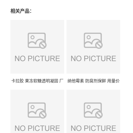
相关产品：
卡拉胶 果冻软糖透明凝固 厂
纳他霉素 防腐剂保鲜 用量价
家供应
格