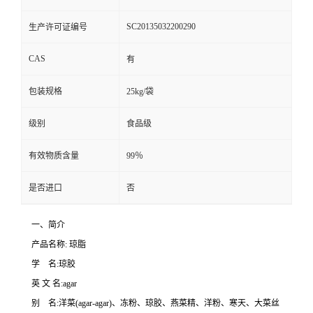
SC20135032200290
生产许可证编号
CAS
有
包装规格
25kg/袋
级别
食品级
有效物质含量
99％
是否进口
否
一、简介
产品名称: 琼脂
学 名:琼胶
英 文 名:agar
别 名:洋菜(agar-agar)、冻粉、琼胶、燕菜精、洋粉、寒天、大菜丝