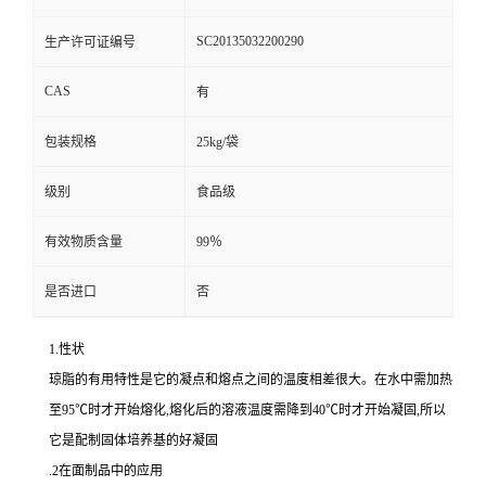
SC20135032200290
生产许可证编号
CAS
有
包装规格
25kg/袋
级别
食品级
有效物质含量
99％
是否进口
否
1.性状
琼脂的有用特性是它的凝点和熔点之间的温度相差很大。在水中需加热
至95℃时才开始熔化,熔化后的溶液温度需降到40℃时才开始凝固,所以
它是配制固体培养基的好凝固
.2在面制品中的应用