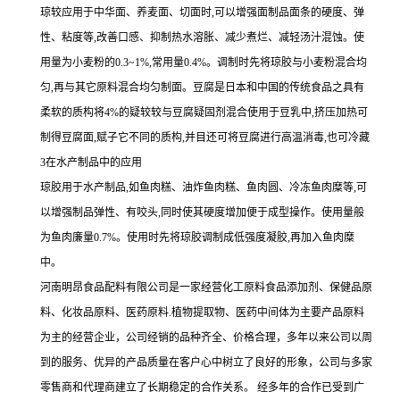
琼较应用于中华面、养麦面、切面时,可以增强面制品面条的硬度、弹
性、粘度等,改善口感、抑制热水溶胀、减少煮烂、减轻汤汁混蚀。使
用量为小麦粉的0.3~1%,常用量0.4%。调制时先将琼胶与小麦粉混合均
匀,再与其它原料混合均匀制面。豆腐是日本和中国的传统食品之具有
柔软的质构将4%的疑较较与豆腐疑固剂混合使用于豆乳中,挤压加热可
制得豆腐面,赋子它不同的质构,并目还可将豆腐进行高温消毒,也可冷藏
3在水产制品中的应用
琼胶用于水产制品,如鱼肉糕、油炸鱼肉糕、鱼肉圆、冷冻鱼肉糜等,可
以增强制品弹性、有咬头,同时使其硬度增加便于成型操作。使用量般
为鱼肉廉量0.7%。使用时先将琼胶调制成低强度凝胶,再加入鱼肉糜
中。
河南明昂食品配料有限公司是一家经营化工原料食品添加剂、保健品原
料、化妆品原料、医药原料.植物提取物、医药中间体为主要产品原料
为主的经营企业，公司经销的品种齐全、价格合理，多年以来公司以周
到的服务、优异的产品质量在客户心中树立了良好的形象，公司与多家
零售商和代理商建立了长期稳定的合作关系。 经多年的合作已受到广