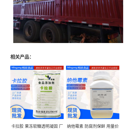
相关产品：
卡拉胶 果冻软糖透明凝固 厂
纳他霉素 防腐剂保鲜 用量价