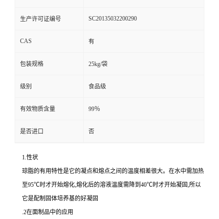
SC20135032200290
生产许可证编号
CAS
有
包装规格
25kg/袋
级别
食品级
有效物质含量
99％
是否进口
否
1.性状
琼脂的有用特性是它的凝点和熔点之间的温度相差很大。在水中需加热
至95℃时才开始熔化,熔化后的溶液温度需降到40℃时才开始凝固,所以
它是配制固体培养基的好凝固
.2在面制品中的应用