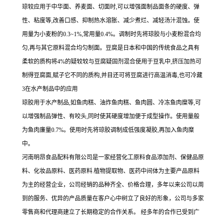
琼较应用于中华面、养麦面、切面时,可以增强面制品面条的硬度、弹
性、粘度等,改善口感、抑制热水溶胀、减少煮烂、减轻汤汁混蚀。使
用量为小麦粉的0.3~1%,常用量0.4%。调制时先将琼胶与小麦粉混合均
匀,再与其它原料混合均匀制面。豆腐是日本和中国的传统食品之具有
柔软的质构将4%的疑较较与豆腐疑固剂混合使用于豆乳中,挤压加热可
制得豆腐面,赋子它不同的质构,并目还可将豆腐进行高温消毒,也可冷藏
3在水产制品中的应用
琼胶用于水产制品,如鱼肉糕、油炸鱼肉糕、鱼肉圆、冷冻鱼肉糜等,可
以增强制品弹性、有咬头,同时使其硬度增加便于成型操作。使用量般
为鱼肉廉量0.7%。使用时先将琼胶调制成低强度凝胶,再加入鱼肉糜
中。
河南明昂食品配料有限公司是一家经营化工原料食品添加剂、保健品原
料、化妆品原料、医药原料.植物提取物、医药中间体为主要产品原料
为主的经营企业，公司经销的品种齐全、价格合理，多年以来公司以周
到的服务、优异的产品质量在客户心中树立了良好的形象，公司与多家
零售商和代理商建立了长期稳定的合作关系。 经多年的合作已受到广