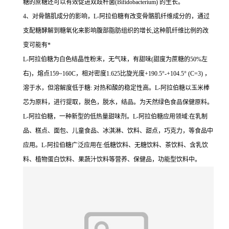
糖的蔗糖还可以有效促进双歧杆菌(Bifidobacterium) 的生长。
4、对骨骼肌成分的影响，L-阿拉伯糖有改变骨骼肌纤维成分的，通过
支配糖酵解到糖氧化来影响腹部脂肪组织的增长,这种肌纤维比例的改
变可能有*
L-阿拉伯糖为白色结晶性粉末，无气味，有甜味(甜度为蔗糖的50%左
右)，熔点159~160C，相对密度1.625比旋光度+190.5°-+104.5° (C=3) ，
溶于水，但溶解度低于糖: 对热和酸的稳定性高。L-阿拉伯糖以玉米棒
芯为原料，进行提取，脱色，脱水，结品。为天然绿色食品保健原料。
L-阿拉伯糖，一种新型的低热量甜味剂。L-阿拉伯糖应用领域:在乳制
品、糕点、面包、儿童食品、冰淇淋、饮料、甜点，巧克力，等食品中
应用。L-阿拉伯糖广泛应用在:低糖饮料、无糖饮料、茶饮料、含乳饮
料、植物蛋白饮料、果蔬汁饮料等营养、保健品，功能型饮料中。