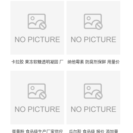
卡拉胶 果冻软糖透明凝固 厂
纳他霉素 防腐剂保鲜 用量价
家供应
格
蛋黄粉 食品级生产厂家供应
瓜尔胶 食品级 报价 添加量