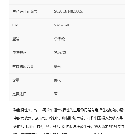
SC20137148200057
生产许可证编号
CAS
5328-37-0
型号
食品级
包装规格
25kg/袋
有效物质含量
99％
含量
99％
是否进口
否
功能特性:1、*，L-阿拉伯糖*代表性的生理作用是有选择性地影响小肠
中的蔗糖酶，从而*2、控制*，抑制脂肪生成，可抑制因摄入蔗糖而导
致的*，因此可以*，*3、预*，促进双歧杆菌生长，摄入添加5%阿拉伯