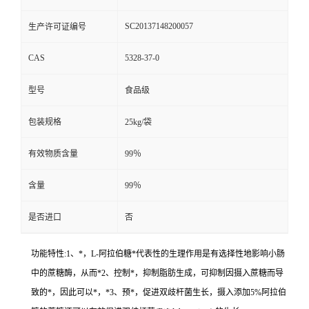
SC20137148200057
生产许可证编号
CAS
5328-37-0
型号
食品级
包装规格
25kg/袋
有效物质含量
99％
含量
99％
是否进口
否
功能特性:1、*，L-阿拉伯糖*代表性的生理作用是有选择性地影响小肠
中的蔗糖酶，从而*2、控制*，抑制脂肪生成，可抑制因摄入蔗糖而导
致的*，因此可以*，*3、预*，促进双歧杆菌生长，摄入添加5%阿拉伯