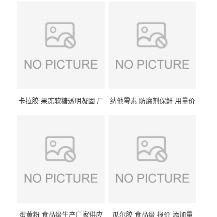
卡拉胶 果冻软糖透明凝固 厂
纳他霉素 防腐剂保鲜 用量价
家供应
格
蛋黄粉 食品级生产厂家供应
瓜尔胶 食品级 报价 添加量