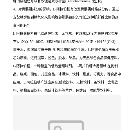
糖的蔗糖还可以有效促进双歧杆菌(Bifidobacterium) 的生长。
4、对骨骼肌成分的影响，L-阿拉伯糖有改变骨骼肌纤维成分的，通过
支配糖酵解到糖氧化来影响腹部脂肪组织的增长,这种肌纤维比例的改
变可能有*
L-阿拉伯糖为白色结晶性粉末，无气味，有甜味(甜度为蔗糖的50%左
右)，熔点159~160C，相对密度1.625比旋光度+190.5°-+104.5° (C=3) ，
溶于水，但溶解度低于糖: 对热和酸的稳定性高。L-阿拉伯糖以玉米棒
芯为原料，进行提取，脱色，脱水，结品。为天然绿色食品保健原料。
L-阿拉伯糖，一种新型的低热量甜味剂。L-阿拉伯糖应用领域:在乳制
品、糕点、面包、儿童食品、冰淇淋、饮料、甜点，巧克力，等食品中
应用。L-阿拉伯糖广泛应用在:低糖饮料、无糖饮料、茶饮料、含乳饮
料、植物蛋白饮料、果蔬汁饮料等营养、保健品，功能型饮料中。