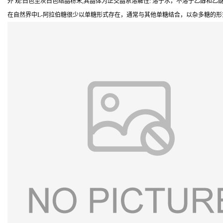
外 观:白色至灰白色结晶粉末,其晶体为正交晶系溶解性: 溶于水，不溶于乙醇和乙
在自然界中L-阿拉伯糖很少以单糖形式存在，通常与其他单糖结合，以杂多糖的形