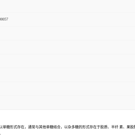
00057
少以单糖形式存在，通常与其他单糖结合，以杂多糖的形式存在于胶质、半纤 素、果