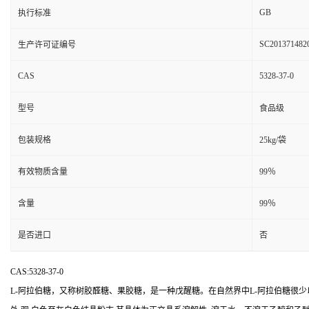
GB
执行标准
SC201371482
生产许可证编号
CAS
5328-37-0
型号
食品级
包装规格
25kg/袋
有效物质含量
99％
含量
99％
是否进口
否
CAS:5328-37-0
L-阿拉伯糖，又称树胶醛糖、果胶糖，是一种戊醒糖。在自然界中L-阿拉伯糖很