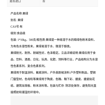
是否进口
否
产品名称:果绿
别名: 果绿
CAS号:有
级别:食品级
包装: 1*10kg，500克/瓶性质:果绿是一种易溶于水的暗绿色粉末染料，
为有色水溶性粉末，果绿易溶于水、微溶于醇类。
果绿耐光、耐热、耐碱性好，色泽稳定。立品详细说明:果绿应用于食
品、饮料、酒类、日化、玩具、化肥、饲料等行业，产品结构分为水溶
性色素系列、复合色素系列。
果绿用于耐温涂料，氟碳涂料，户外高耐候涂料:户外塑料制品，塑钢
门窗型材，色母粒等果绿用于陶瓷、色釉、釉下彩、搪瓷、搪瓷贴花
纸、建筑珐琅板、粉末涂料等。包装与贮存: 阴凉处保存，避免阳光直
接照射和潮湿的环境中。