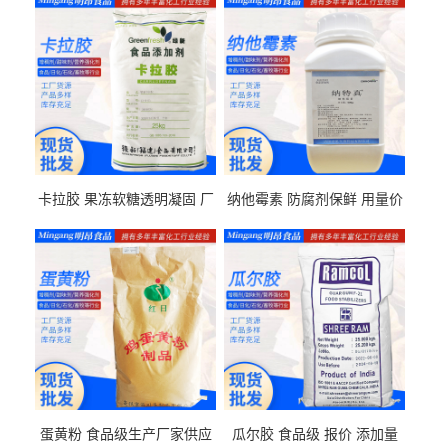
卡拉胶 果冻软糖透明凝固 厂
纳他霉素 防腐剂保鲜 用量价
家供应
格
蛋黄粉 食品级生产厂家供应
瓜尔胶 食品级 报价 添加量