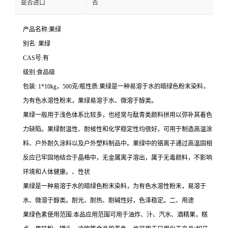
是否进口
否
产品名称:果绿
别名: 果绿
CAS号:有
级别:食品级
包装: 1*10kg，500克/瓶性质:果绿是一种易溶于水的暗绿色粉末染料，
为有色水溶性粉末，果绿易溶于水、微溶于醇类。
果绿一般用于浅色体系比较多，也经常与酞青类颜料拼用以弥补其着色
力缺陷。果绿耐温性、耐候性和化学稳定性均很好，可用于制造高温涂
料、户外耐久涂料以及户外塑料制品中。果绿中的铬离子通过高温固相
反应已牢固地结合于晶格中，无金属离子溶出，属于无毒颜料，不影响
环境和人体健康。、性状
果绿是一种易溶于水的暗绿色粉末染料，为有色水溶性粉末，易溶于
水、微溶于醇类。耐光、耐热、耐碱性好，色泽稳定。二、用途
果绿色素使用范围:本品应用范围可用于油炸、汁、汽水、酒精果，糕