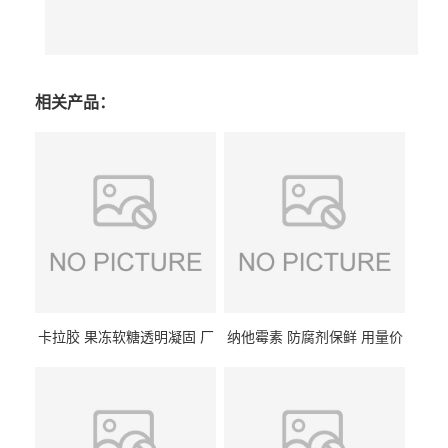
相关产品：
卡拉胶 果冻软糖透明凝固 厂
纳他霉素 防腐剂保鲜 用量价
家供应
格