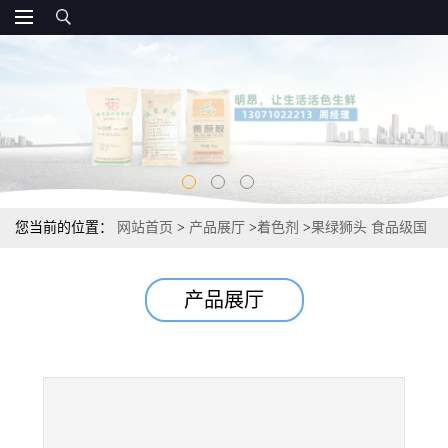
您当前的位置：
网站首页
>
产品展厅
>
着色剂
>
果绿狮头 食品级国
标添加量 厂家直发
产品展厅