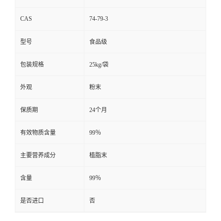
CAS
74-79-3
型号
食品级
包装规格
25kg/袋
外观
粉末
保质期
24个月
有效物质含量
99％
主要营养成分
植脂末
含量
99％
是否进口
否