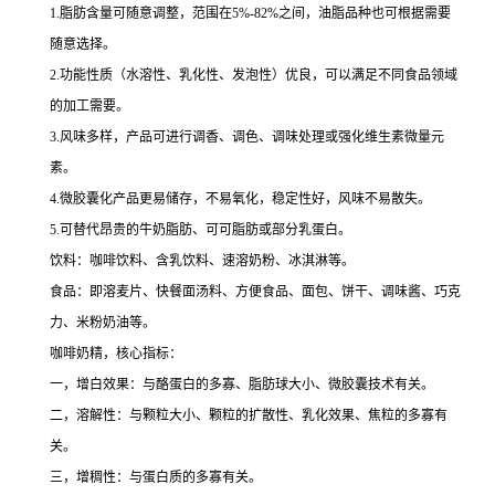
1.脂肪含量可随意调整，范围在5%-82%之间，油脂品种也可根据需要
随意选择。
2.功能性质（水溶性、乳化性、发泡性）优良，可以满足不同食品领域
的加工需要。
3.风味多样，产品可进行调香、调色、调味处理或强化维生素微量元
素。
4.微胶囊化产品更易储存，不易氧化，稳定性好，风味不易散失。
5.可替代昂贵的牛奶脂肪、可可脂肪或部分乳蛋白。
饮料：咖啡饮料、含乳饮料、速溶奶粉、冰淇淋等。
食品：即溶麦片、快餐面汤料、方便食品、面包、饼干、调味酱、巧克
力、米粉奶油等。
咖啡奶精，核心指标：
一，增白效果：与酪蛋白的多寡、脂肪球大小、微胶囊技术有关。
二，溶解性：与颗粒大小、颗粒的扩散性、乳化效果、焦粒的多寡有
关。
三，增稠性：与蛋白质的多寡有关。