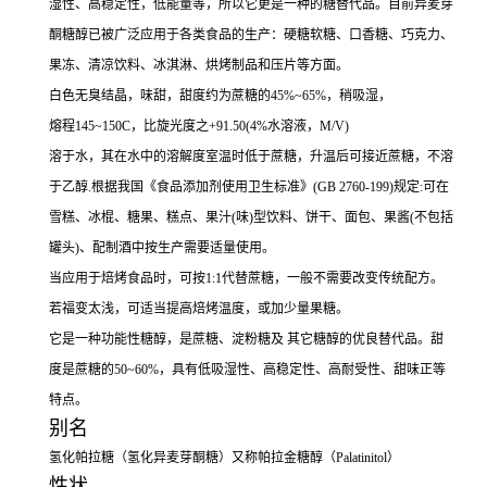
湿性、高稳定性，低能量等，所以它更是一种的糖替代品。目前异麦芽
酮糖醇已被广泛应用于各类食品的生产：硬糖软糖、口香糖、巧克力、
果冻、清凉饮料、冰淇淋、烘烤制品和压片等方面。
白色无臭结晶，味甜，甜度约为蔗糖的45%~65%，稍吸湿，
熔程145~150C，比旋光度之+91.50(4%水溶液，M/V)
溶于水，其在水中的溶解度室温时低于蔗糖，升温后可接近蔗糖，不溶
于乙醇.根据我国《食品添加剂使用卫生标准》(GB 2760-199)规定:可在
雪糕、冰棍、糖果、糕点、果汁(味)型饮料、饼干、面包、果酱(不包括
罐头)、配制酒中按生产需要适量使用。
当应用于焙烤食品时，可按1:1代替蔗糖，一般不需要改变传统配方。
若福变太浅，可适当提高焙烤温度，或加少量果糖。
它是一种功能性糖醇，是蔗糖、淀粉糖及 其它糖醇的优良替代品。甜
度是蔗糖的50~60%，具有低吸湿性、高稳定性、高耐受性、甜味正等
特点。
别名
氢化帕拉糖（氢化异麦芽酮糖）又称帕拉金糖醇（Palatinitol）
性状