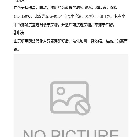
白色无臭结晶，味甜，甜度约为蔗糖的45%~65%，稍吸湿，熔程
145~150℃，比旋光度 ≥+91.5°（4%水溶液，M/V）；溶于水，其在水
中的溶解度室温时低于蔗糖，升温后可接近蔗糖，不溶于乙醇。
制法
由蔗糖用酶法转化为异麦芽酮糖后，催化加氢，经浓缩、结晶、分离而
得。