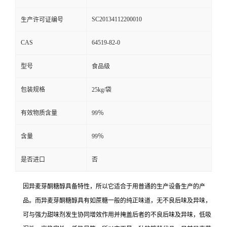
SC20134112200010
生产许可证编号
CAS
64519-82-0
型号
食品级
包装规格
25kg/袋
有效物质含量
99％
含量
99％
是否进口
否
因异麦芽酮糖醇具备特性，所以它适合于用普通的生产设备生产的产
品。而异麦芽酮糖醇具有如蔗糖一般的纯正味道，无不良后味及异味，
可与强力甜味剂发生协同增效作用并掩盖后者的不良后味及异味，低吸