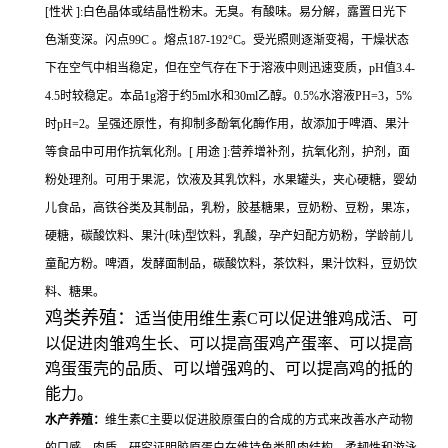
[性状 ]:白色晶体或结晶性粉末。无臭。有酸味。易分解，露置日光下
色渐变深。闪点99C 。熔点187-192°C。受光照则逐渐变褐，干燥状态
下在空气中相当稳定，但在空气存在下于溶液中则迅速变质，pH值3.4-
4.5时较稳定。本品1g溶于约5ml水和30ml乙醇。0.5%水溶液PH=3，5%
时pH=2。呈强还原性，有抑制多酚氧化酶作用，故添加于啤酒、果汁
等食品中可用作抗氧化剂。[ 用途 ]:营养增补剂，抗氧化剂，护剂，面
粉处理剂。可用于果泥，饮液及其乳饮料，水果罐头，夹心硬糖，婴幼
儿食品，高铁谷类及其制品，乳粉，胶基糖果，豆奶粉、豆粉，果冻，
硬糖，碳酸饮料、果汁(味)型饮料，乳酸，孕产妇配方奶粉，学龄前儿
童配方粉。啤酒，发酵面制品，碳酸饮料，茶饮料，果汁饮料，豆奶饮
料、糖果。
鸡类养殖：
适当使用维生素C可以促进雏鸡成活、可
以促进肉雏鸡生长、可以提高蛋鸡产蛋率、可以提高
鸡蛋蛋壳的品质、可以增强鸡的、可以提高鸡的抵的
能力。
水产养殖：
维生素C主要以促进胶原蛋白的合成的方式来改善水产动物