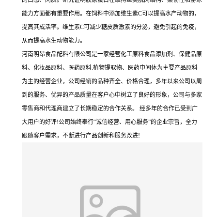
的口感、肉质。研究证明胶原蛋白在维持鱼类肌肉结构、柔韧性和游泳
能力方面都有重要作用。在饲料中添加维生素C可以提高水产动物的，
提高其成活率。维生素C可减少糖皮质激素的分泌，避免引起的免疫，
从而提高水生动物能力。
河南明昂食品配料有限公司是一家经营化工原料食品添加剂、保健品原
料、化妆品原料、医药原料.植物提取物、医药中间体为主要产品原料
为主的经营企业，公司经销的品种齐全、价格合理，多年以来公司以周
到的服务、优异的产品质量在客户心中树立了良好的形象，公司与多家
零售商和代理商建立了长期稳定的合作关系。 经多年的合作已受到广
大用户的好评!公司始终奉行“诚信经营、用心服务”的企业宗旨，全力
跟随客户需求，不断进行产品创新和服务改进!