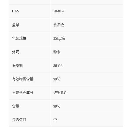
CAS
50-81-7
型号
食品级
包装规格
25kg/箱
外观
粉末
保质期
36个月
有效物质含量
99％
主要营养成分
维生素C
含量
99％
是否进口
否