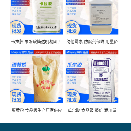
卡拉胶 果冻软糖透明凝固 厂
纳他霉素 防腐剂保鲜 用量价
家供应
格
蛋黄粉 食品级生产厂家供应
瓜尔胶 食品级 报价 添加量