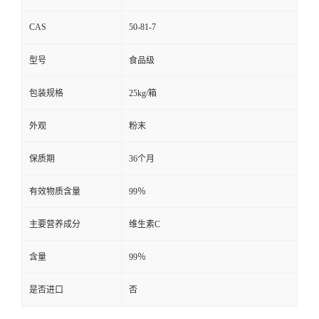
CAS
50-81-7
型号
食品级
包装规格
25kg/箱
外观
粉末
保质期
36个月
有效物质含量
99％
主要营养成分
维生素C
含量
99％
是否进口
否