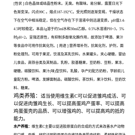
[性状 ]:白色晶体或结晶性粉末。无臭。有酸味。易分解，露置日光下
色渐变深。闪点99C 。熔点187-192°C。受光照则逐渐变褐，干燥状态
下在空气中相当稳定，但在空气存在下于溶液中则迅速变质，pH值3.4-
4.5时较稳定。本品1g溶于约5ml水和30ml乙醇。0.5%水溶液PH=3，5%
时pH=2。呈强还原性，有抑制多酚氧化酶作用，故添加于啤酒、果汁
等食品中可用作抗氧化剂。[ 用途 ]:营养增补剂，抗氧化剂，护剂，面
粉处理剂。可用于果泥，饮液及其乳饮料，水果罐头，夹心硬糖，婴幼
儿食品，高铁谷类及其制品，乳粉，胶基糖果，豆奶粉、豆粉，果冻，
硬糖，碳酸饮料、果汁(味)型饮料，乳酸，孕产妇配方奶粉，学龄前儿
童配方粉。啤酒，发酵面制品，碳酸饮料，茶饮料，果汁饮料，豆奶饮
料、糖果。
鸡类养殖：
适当使用维生素C可以促进雏鸡成活、可
以促进肉雏鸡生长、可以提高蛋鸡产蛋率、可以提高
鸡蛋蛋壳的品质、可以增强鸡的、可以提高鸡的抵的
能力。
水产养殖：
维生素C主要以促进胶原蛋白的合成的方式来改善水产动物