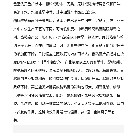
色至浅黄色片状体、颗粒或粉末，无臭，无味或微有特异香气和口味。
易溶于水。水溶液呈中性，其中加酸产生酪蛋白沉淀。
酪朊酸钠系高分子蛋白质，其本身在水溶液中可有一定粘度，在工业生
产中，依生产工艺的不同，可有低粘度、中粘度和高粘度酪朊酸钠之
别。高粘度产品一般在6%～ 7%浓度以下时呈牛顿流体，即其粘度与剪
切速率无关；而在此浓度以上时，则具有假塑性，即其粘度随剪切速率
的增加而下降，且比假塑性随浓度的增加而增大。低粘度产品通常在浓
度l0%～ l2%以下时呈牛顿流体，在此浓度以上方具假塑性。影响酪朊
酸钠粘度的因素很多，通常温度的影响较大。温度越高，粘度越低，其
粘度的自然对数和温度的倒数呈线性关系，即温度升高，粘度以自然对
数级下降，某些盐类对酪朊酸钠粘度的影响也很大，如氯化钠、磷酸二
氢钠等均可使其粘度增加。此外，酪朊酸钠和某些其它增稠剂如卡拉
胶、瓜尔胶、羧甲基纤维素等的配合，也可大大提高其增稠性能。其中
卡拉胶的作用，这种增效作用通常与温度、pH 值、金属离子等有
关。