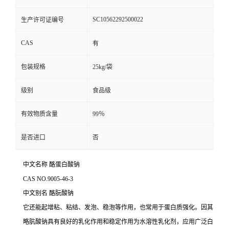
SC10562292500022
生产许可证编号
CAS
有
包装规格
25kg/袋
级别
食品级
有效物质含量
99％
是否进口
否
中文名称 酪蛋白酸钠
CAS NO.9005-46-3
中文别名
酪朊酸钠
它还能起增粘、粘结、发泡、稳泡等作用，也常用于蛋白质强化。因其
略肮酸钠具有良好的乳化作用和稳定作用为水溶性乳化剂，应用广泛白