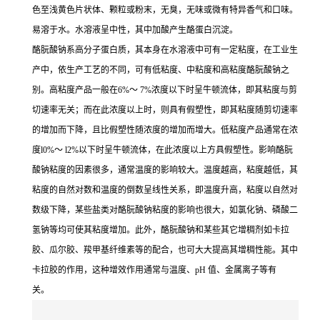
色至浅黄色片状体、颗粒或粉末，无臭，无味或微有特异香气和口味。
易溶于水。水溶液呈中性，其中加酸产生酪蛋白沉淀。
酪朊酸钠系高分子蛋白质，其本身在水溶液中可有一定粘度，在工业生
产中，依生产工艺的不同，可有低粘度、中粘度和高粘度酪朊酸钠之
别。高粘度产品一般在6%～ 7%浓度以下时呈牛顿流体，即其粘度与剪
切速率无关；而在此浓度以上时，则具有假塑性，即其粘度随剪切速率
的增加而下降，且比假塑性随浓度的增加而增大。低粘度产品通常在浓
度l0%～ l2%以下时呈牛顿流体，在此浓度以上方具假塑性。影响酪朊
酸钠粘度的因素很多，通常温度的影响较大。温度越高，粘度越低，其
粘度的自然对数和温度的倒数呈线性关系，即温度升高，粘度以自然对
数级下降，某些盐类对酪朊酸钠粘度的影响也很大，如氯化钠、磷酸二
氢钠等均可使其粘度增加。此外，酪朊酸钠和某些其它增稠剂如卡拉
胶、瓜尔胶、羧甲基纤维素等的配合，也可大大提高其增稠性能。其中
卡拉胶的作用，这种增效作用通常与温度、pH 值、金属离子等有
关。