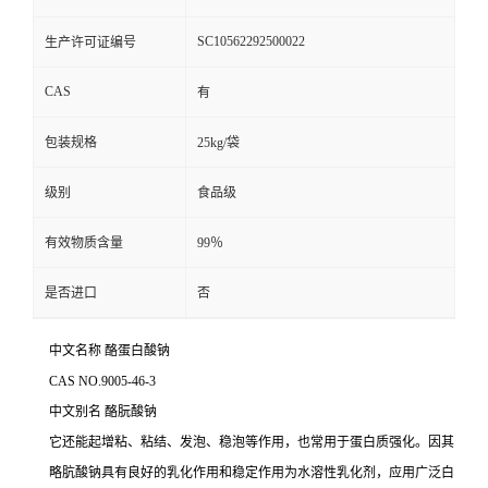
SC10562292500022
生产许可证编号
CAS
有
包装规格
25kg/袋
级别
食品级
有效物质含量
99％
是否进口
否
中文名称 酪蛋白酸钠
CAS NO.9005-46-3
中文别名
酪朊酸钠
它还能起增粘、粘结、发泡、稳泡等作用，也常用于蛋白质强化。因其
略肮酸钠具有良好的乳化作用和稳定作用为水溶性乳化剂，应用广泛白