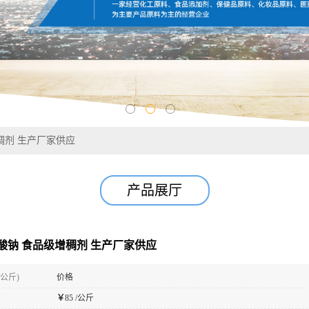
稠剂 生产厂家供应
产品展厅
酸钠 食品级增稠剂 生产厂家供应
(公斤)
价格
￥
85 /公斤