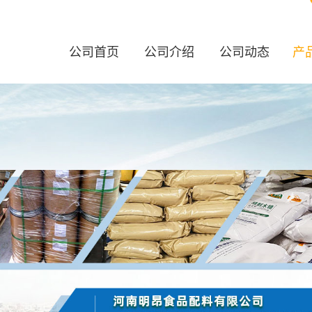
公司首页
公司介绍
公司动态
产