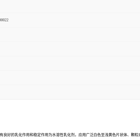
00022
有良好的乳化作用和稳定作用为水溶性乳化剂，应用广泛白色至浅黄色片状体、颗粒