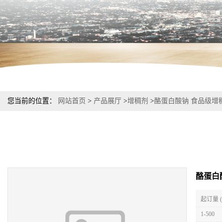
您当前的位置：
网站首页
>
产品展厅
>
增稠剂
>
酪蛋白酸钠 食品级增
酪蛋白
起订量 
1-500