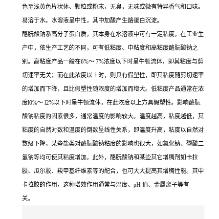
色至浅黄色片状体、颗粒或粉末，无臭，无味或微有特异香气和口味。
易溶于水。水溶液呈中性，其中加酸产生酪蛋白沉淀。
酪朊酸钠系高分子蛋白质，其本身在水溶液中可有一定粘度，在工业生
产中，依生产工艺的不同，可有低粘度、中粘度和高粘度酪朊酸钠之
别。高粘度产品一般在6%～ 7%浓度以下时呈牛顿流体，即其粘度与剪
切速率无关；而在此浓度以上时，则具有假塑性，即其粘度随剪切速率
的增加而下降，且比假塑性随浓度的增加而增大。低粘度产品通常在浓
度l0%～ l2%以下时呈牛顿流体，在此浓度以上方具假塑性。影响酪朊
酸钠粘度的因素很多，通常温度的影响较大。温度越高，粘度越低，其
粘度的自然对数和温度的倒数呈线性关系，即温度升高，粘度以自然对
数级下降，某些盐类对酪朊酸钠粘度的影响也很大，如氯化钠、磷酸二
氢钠等均可使其粘度增加。此外，酪朊酸钠和某些其它增稠剂如卡拉
胶、瓜尔胶、羧甲基纤维素等的配合，也可大大提高其增稠性能。其中
卡拉胶的作用，这种增效作用通常与温度、pH 值、金属离子等有
关。