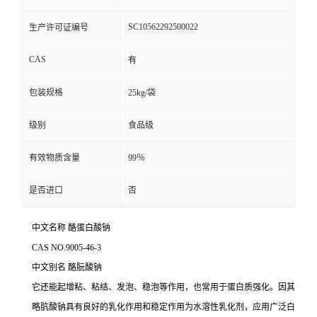
SC10562292500022
生产许可证编号
CAS
有
包装规格
25kg/袋
级别
食品级
有效物质含量
99％
是否进口
否
中文名称 酪蛋白酸钠
CAS NO.9005-46-3
中文别名
酪朊酸钠
它还能起增粘、粘结、发泡、稳泡等作用，也常用于蛋白质强化。因其
略肮酸钠具有良好的乳化作用和稳定作用为水溶性乳化剂，应用广泛白