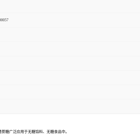
00057
替蔗糖广泛应用于无糖馅料、无糖食品中。