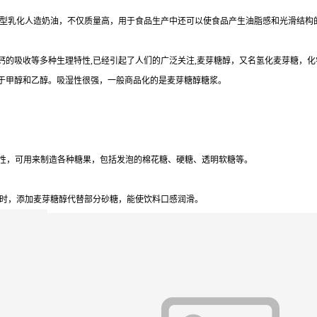
型乳化人造奶油，不仅质量高，用于食品生产中还可以使食品产生油脂感和光滑结构的
收等多种生理特性,已经引起了人们的广泛关注,麦芽糖醇，又名氢化麦芽糖，化学名称为4-
不溶于甲醇和乙醇。吸湿性很强，一般商品化的是麦芽糖醇糖浆。
晶性，可用来制造各种糖果，包括发泡的棉花糖、硬糖、透明软糖等。
时，添加麦芽糖醇代替部分砂糖，能使饮料口感润滑。