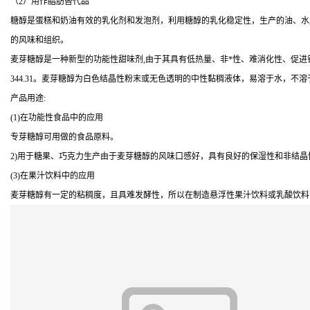
（2）用作脂肪替代品
糖醇是蛋糕和奶油有效的乳化剂和发泡剂，利用糖醇的乳化稳定性，生产的油、水
的风味和组织。
麦芽糖醇是一种新型的功能性甜味剂,由于其具有低热量、非*性、难消化性、促进钙的吸
344.31。麦芽糖醇为白色结晶性粉末或无色透明的中性黏稠液体，易溶于水，
产品用途:
(1)在功能性食品中的应用
专芽糖醇可用做的食品原料。
2)用于糖果、巧克力生产由于麦芽糖醇的风味口感好，具有良好的保湿性和非结
(3)在果汁饮料中的应用
麦芽糖醇有一定的粘稠度，且具难发酵性，所以在制造悬浮性果汁饮料或乳酸饮料