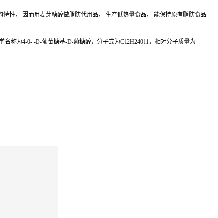
特性， 因而用麦芽糖醇做脂肪代用品， 生产低热量食品， 能保持原有脂肪食品
0- -D-葡萄糖基-D-葡糖醇，分子式为C12H24011，相对分子质量为