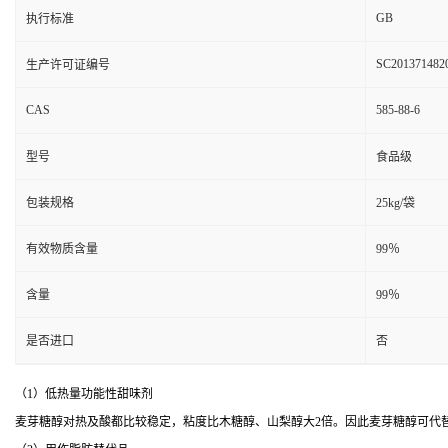
GB
执行标准
SC201371482
生产许可证编号
CAS
585-88-6
型号
食品级
包装规格
25kg/袋
有效物质含量
99％
含量
99％
是否进口
否
（1）低热量功能性甜味剂
麦芽糖醇对热及酸都比较稳定，粘度比木糖醇、山梨醇大2倍。因此麦芽糖醇可代