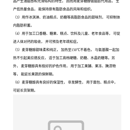
品产生油脂感和光滑结构的特性， 因而用麦芽糖醇做脂肪代用品， 生
产低热量食品， 能保持原有脂肪食品的风味和组织。
（3）用作冰淇淋、奶油糕点、奶糖等高脂肪食品的甜味剂， 可抑制体
内脂肪积蓄。
（4）用于加工口香糖、糖果、糕点、饮料及儿童、老年食品等， 可促
进人体对钙的吸收， 并可预及老年疏松症。
（5）麦芽糖醇甜味柔和纯正， 加热至150℃不着色， 与氨基酸一起加
热不引起美拉德反应， 适于加工高档硬糖、奶糖、水晶奶糖等。另
外， 麦芽糖醇具有极好的护色作用， 用于加工果脯、果冻、腌渍物
等， 能延长果蔬的保鲜期。
（6）麦芽糖醇具有良好的保湿性， 非发酵性， 用于面包、糕点中，
可延长货架期。