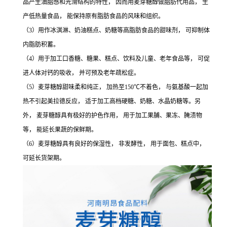
品产生油脂感和光滑结构的特性， 因而用麦芽糖醇做脂肪代用品， 生
产低热量食品， 能保持原有脂肪食品的风味和组织。
（3）用作冰淇淋、奶油糕点、奶糖等高脂肪食品的甜味剂， 可抑制体
内脂肪积蓄。
（4）用于加工口香糖、糖果、糕点、饮料及儿童、老年食品等， 可促
进人体对钙的吸收， 并可预及老年疏松症。
（5）麦芽糖醇甜味柔和纯正， 加热至150℃不着色， 与氨基酸一起加
热不引起美拉德反应， 适于加工高档硬糖、奶糖、水晶奶糖等。另
外， 麦芽糖醇具有极好的护色作用， 用于加工果脯、果冻、腌渍物
等， 能延长果蔬的保鲜期。
（6）麦芽糖醇具有良好的保湿性， 非发酵性， 用于面包、糕点中，
可延长货架期。