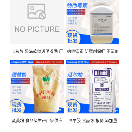
卡拉胶 果冻软糖透明凝固 厂
纳他霉素 防腐剂保鲜 用量价
家供应
格
蛋黄粉 食品级生产厂家供应
瓜尔胶 食品级 报价 添加量