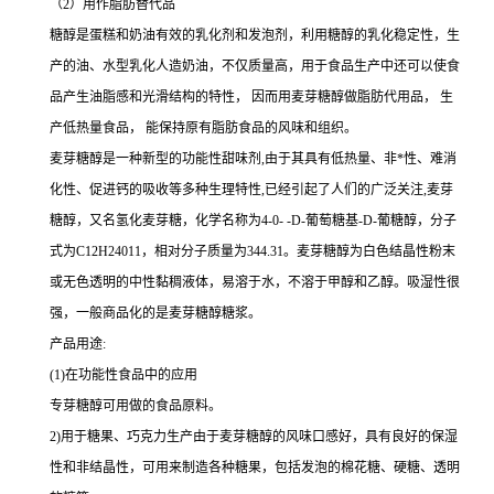
（2）用作脂肪替代品
糖醇是蛋糕和奶油有效的乳化剂和发泡剂，利用糖醇的乳化稳定性，生
产的油、水型乳化人造奶油，不仅质量高，用于食品生产中还可以使食
品产生油脂感和光滑结构的特性， 因而用麦芽糖醇做脂肪代用品， 生
产低热量食品， 能保持原有脂肪食品的风味和组织。
麦芽糖醇是一种新型的功能性甜味剂,由于其具有低热量、非*性、难消
化性、促进钙的吸收等多种生理特性,已经引起了人们的广泛关注,麦芽
糖醇，又名氢化麦芽糖，化学名称为4-0- -D-葡萄糖基-D-葡糖醇，分子
式为C12H24011，相对分子质量为344.31。麦芽糖醇为白色结晶性粉末
或无色透明的中性黏稠液体，易溶于水，不溶于甲醇和乙醇。吸湿性很
强，一般商品化的是麦芽糖醇糖浆。
产品用途:
(1)在功能性食品中的应用
专芽糖醇可用做的食品原料。
2)用于糖果、巧克力生产由于麦芽糖醇的风味口感好，具有良好的保湿
性和非结晶性，可用来制造各种糖果，包括发泡的棉花糖、硬糖、透明