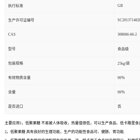
GB
执行标准
SC201371482
生产许可证编号
CAS
308066-66-2
型号
食品级
包装规格
25kg/袋
有效物质含量
99％
含量
99％
是否进口
否
主要应用1，低聚果糖 不易被人体吸收，热量值很低，可以生产食品、低卡路里食
2。低聚果糖 具有良好的生理功能，生产的功能性食品可、健肠、胃功能.