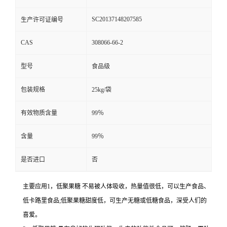
SC20137148207585
生产许可证编号
CAS
308066-66-2
型号
食品级
包装规格
25kg/袋
有效物质含量
99％
含量
99％
是否进口
否
主要应用1，低聚果糖 不易被人体吸收，热量值很低，可以生产食品、
低卡路里食品;低聚果糖甜度低，可生产无糖或低糖食品，深受人们的
喜爱。