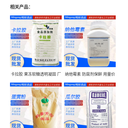
相关产品：
卡拉胶 果冻软糖透明凝固 厂
纳他霉素 防腐剂保鲜 用量价
家供应
格