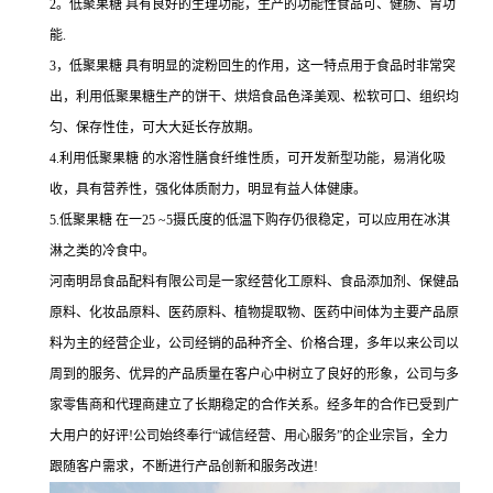
2。低聚果糖 具有良好的生理功能，生产的功能性食品可、健肠、胃功
能.
3，低聚果糖 具有明显的淀粉回生的作用，这一特点用于食品时非常突
出，利用低聚果糖生产的饼干、烘焙食品色泽美观、松软可口、组织均
匀、保存性佳，可大大延长存放期。
4.利用低聚果糖 的水溶性膳食纤维性质，可开发新型功能，易消化吸
收，具有营养性，强化体质耐力，明显有益人体健康。
5.低聚果糖 在一25 ~5摄氏度的低温下购存仍很稳定，可以应用在冰淇
淋之类的冷食中。
河南明昂食品配料有限公司是一家经营化工原料、食品添加剂、保健品
原料、化妆品原料、医药原料、植物提取物、医药中间体为主要产品原
料为主的经营企业，公司经销的品种齐全、价格合理，多年以来公司以
周到的服务、优异的产品质量在客户心中树立了良好的形象，公司与多
家零售商和代理商建立了长期稳定的合作关系。经多年的合作已受到广
大用户的好评!公司始终奉行“诚信经营、用心服务”的企业宗旨，全力
跟随客户需求，不断进行产品创新和服务改进!