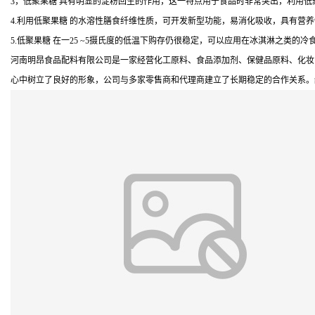
3，低聚果糖 具有明显的淀粉回生的作用，这一特点用于食品时非常突出，利用
4.利用低聚果糖 的水溶性膳食纤维性质，可开发新型功能，易消化吸收，具有营
5.低聚果糖 在一25 ~5摄氏度的低温下购存仍很稳定，可以应用在冰淇淋之类的冷
河南明昂食品配料有限公司是一家经营化工原料、食品添加剂、保健品原料、化妆
心中树立了良好的形象，公司与多家零售商和代理商建立了长期稳定的合作关系。经