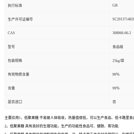
GB
执行标准
SC201371482
生产许可证编号
CAS
308066-66-2
型号
食品级
包装规格
25kg/袋
有效物质含量
99％
含量
99％
是否进口
否
主要应用1，低聚果糖 不易被人体吸收，热量值很低，可以生产食品、低卡路里食
2。低聚果糖 具有良好的生理功能，生产的功能性食品可、健肠、胃功能.