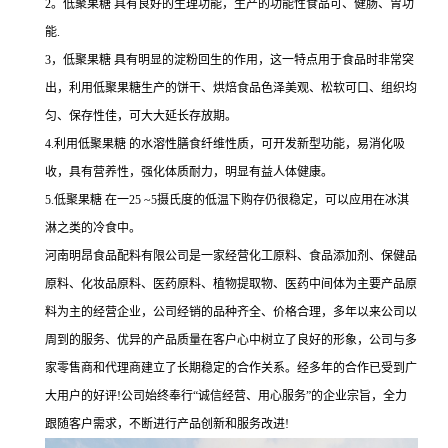
2。低聚果糖 具有良好的生理功能，生产的功能性食品可、健肠、胃功
能.
3，低聚果糖 具有明显的淀粉回生的作用，这一特点用于食品时非常突
出，利用低聚果糖生产的饼干、烘焙食品色泽美观、松软可口、组织均
匀、保存性佳，可大大延长存放期。
4.利用低聚果糖 的水溶性膳食纤维性质，可开发新型功能，易消化吸
收，具有营养性，强化体质耐力，明显有益人体健康。
5.低聚果糖 在一25 ~5摄氏度的低温下购存仍很稳定，可以应用在冰淇
淋之类的冷食中。
河南明昂食品配料有限公司是一家经营化工原料、食品添加剂、保健品
原料、化妆品原料、医药原料、植物提取物、医药中间体为主要产品原
料为主的经营企业，公司经销的品种齐全、价格合理，多年以来公司以
周到的服务、优异的产品质量在客户心中树立了良好的形象，公司与多
家零售商和代理商建立了长期稳定的合作关系。经多年的合作已受到广
大用户的好评!公司始终奉行“诚信经营、用心服务”的企业宗旨，全力
跟随客户需求，不断进行产品创新和服务改进!