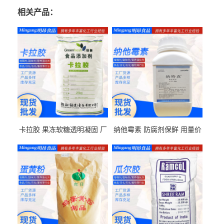
相关产品：
卡拉胶 果冻软糖透明凝固 厂
纳他霉素 防腐剂保鲜 用量价
家供应
格