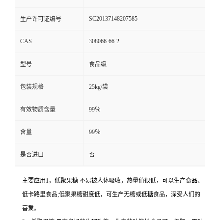
SC20137148207585
生产许可证编号
CAS
308066-66-2
型号
食品级
包装规格
25kg/袋
有效物质含量
99％
含量
99％
是否进口
否
主要应用1，低聚果糖 不易被人体吸收，热量值很低，可以生产食品、
低卡路里食品;低聚果糖甜度低，可生产无糖或低糖食品，深受人们的
喜爱。