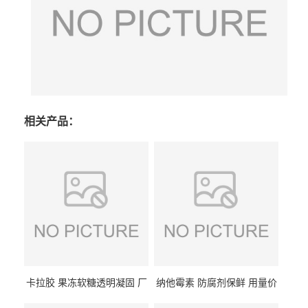
相关产品：
卡拉胶 果冻软糖透明凝固 厂
纳他霉素 防腐剂保鲜 用量价
家供应
格