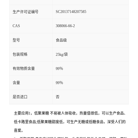
SC20137148207585
生产许可证编号
CAS
308066-66-2
型号
食品级
包装规格
25kg/袋
有效物质含量
99％
含量
99％
是否进口
否
主要应用1，低聚果糖 不易被人体吸收，热量值很低，可以生产食品、
低卡路里食品;低聚果糖甜度低，可生产无糖或低糖食品，深受人们的
喜爱。