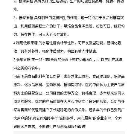
2。低聚果糖 具有良好的生理功能，生产的功能性食品可、健肠、胃功
能.
3，低聚果糖 具有明显的淀粉回生的作用，这一特点用于食品时非常突
出，利用低聚果糖生产的饼干、烘焙食品色泽美观、松软可口、组织均
匀、保存性佳，可大大延长存放期。
4.利用低聚果糖 的水溶性膳食纤维性质，可开发新型功能，易消化吸
收，具有营养性，强化体质耐力，明显有益人体健康。
5.低聚果糖 在一25 ~5摄氏度的低温下购存仍很稳定，可以应用在冰淇
淋之类的冷食中。
河南明昂食品配料有限公司是一家经营化工原料、食品添加剂、保健品
原料、化妆品原料、医药原料、植物提取物、医药中间体为主要产品原
料为主的经营企业，公司经销的品种齐全、价格合理，多年以来公司以
周到的服务、优异的产品质量在客户心中树立了良好的形象，公司与多
家零售商和代理商建立了长期稳定的合作关系。经多年的合作已受到广
大用户的好评!公司始终奉行“诚信经营、用心服务”的企业宗旨，全力
跟随客户需求，不断进行产品创新和服务改进!