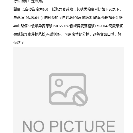
行业得到广泛应用。
甜度:以白砂甜度为100，低聚异麦芽糖与其糖类粕度对比如下20之下，
与蔗塘10%溶液此) :的种类的度白砂塘100高果糖浆165葡萄糖70麦芽糖
40山梨停65低聚异麦芽浆IMO-50052低聚异麦芽糖浆1M90042高麦芽浆
40低聚异麦芽糖浆粉)味质美好，可用来替部分糖，改善食品口感，降
低甜度