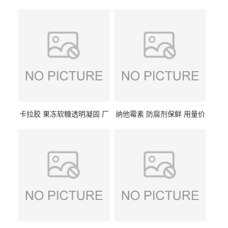
卡拉胶 果冻软糖透明凝固 厂
纳他霉素 防腐剂保鲜 用量价
家供应
格