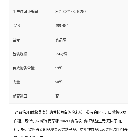
SC10637148210209
生产许可证编号
CAS
499-40-1
型号
食品级
包装规格
25kg/袋
有效物质含量
99％
含量
99％
是否进口
否
[产品简介]优聚导麦芽糖性状为白色粉未状，带有的的味，口感集软以
白糖，现得供应 聚导麦芽糖 M0-90 食品级 食红维益生元 双因子 在
料，好，饮料等到制品糖果及焙烤制品、功能性食品以及饲料添加剂等