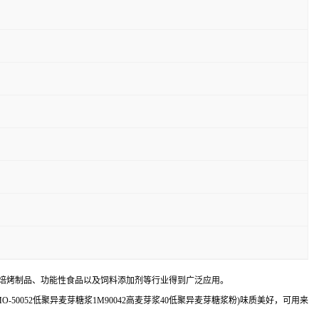
果及焙烤制品、功能性食品以及饲料添加剂等行业得到广泛应用。
O-50052低聚异麦芽糖浆1M90042高麦芽浆40低聚异麦芽糖浆粉)味质美好，可用来