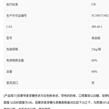
GB
执行标准
SC106371482
生产许可证编号
CAS
499-40-1
型号
食品级
包装规格
25kg/袋
有效物质含量
99％
含量
99％
是否进口
否
[产品简介]优聚导麦芽糖性状为白色粉未状，带有的的味，口感集软以白糖，现得供
甜度:以白砂甜度为100，低聚异麦芽糖与其糖类粕度对比如下20之下，与蔗塘10%溶液此