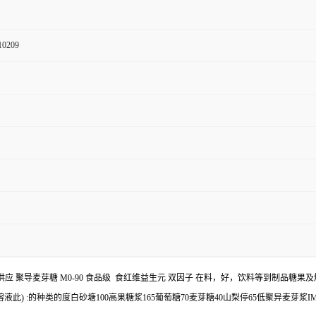
10209
应 聚导麦芽糖 M0-90 食品级 食红维益生元 双因子 在料，好，饮料等到制品糖
) :的种类的度白砂塘100高果糖浆165葡萄糖70麦芽糖40山梨停65低聚异麦芽浆IM