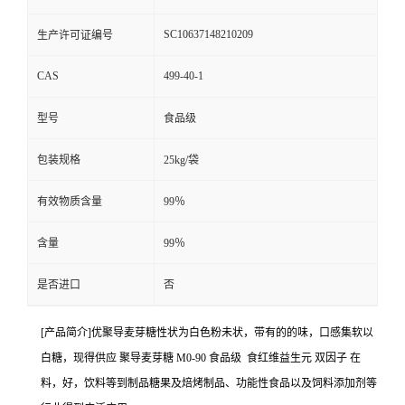
SC10637148210209
生产许可证编号
CAS
499-40-1
型号
食品级
包装规格
25kg/袋
有效物质含量
99％
含量
99％
是否进口
否
[产品简介]优聚导麦芽糖性状为白色粉未状，带有的的味，口感集软以
白糖，现得供应 聚导麦芽糖 M0-90 食品级 食红维益生元 双因子 在
料，好，饮料等到制品糖果及焙烤制品、功能性食品以及饲料添加剂等