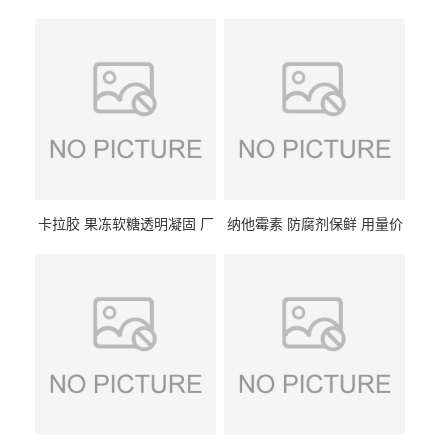
卡拉胶 果冻软糖透明凝固 厂
纳他霉素 防腐剂保鲜 用量价
家供应
格