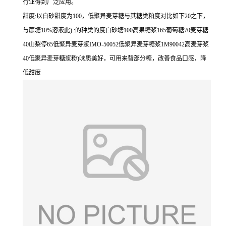
行业得到广泛应用。
甜度:以白砂甜度为100，低聚异麦芽糖与其糖类粕度对比如下20之下，
与蔗塘10%溶液此) :的种类的度白砂塘100高果糖浆165葡萄糖70麦芽糖
40山梨停65低聚异麦芽浆IMO-50052低聚异麦芽糖浆1M90042高麦芽浆
40低聚异麦芽糖浆粉)味质美好，可用来替部分糖，改善食品口感，降
低甜度