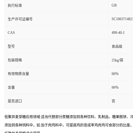
GB
执行标准
SC106371482
生产许可证编号
CAS
499-40-1
型号
食品级
包装规格
25kg/袋
有效物质含量
99％
含量
99％
是否进口
否
低聚异麦芽糖应用领域:适当代替部分蔗糖添加到各种饮料、乳制品，糖果糕饼、冷饮品。
添加到各种饲料中，如:加于肉鸡料中，可提高鸡的音成率鸡肉鸡可食部分的比度，加于