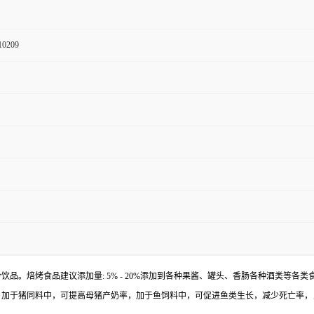
10209
焙烤食品建议添加量: 5% - 20%添加到各种果酱、罐头、香肠各种酒类等各类食品
猪同料中，可提高母猪产奶率，加于鱼饲料中，可促进鱼类生长，减少死亡率，氏粪便中气