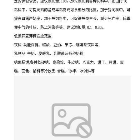
定的保健食品，建议添加量: 10% -20%:添加到各种饲料中，如:加于肉
鸡料中，可提高鸡的音成率鸡肉鸡可食部分的比度，加于猪同料中，可
提高母猪产奶率，加于鱼饲料中，可促进鱼类生长，减少死亡率，氏粪
便中气的排放，防止污染等等。建议添加量: 0.1 - 0.3%。
低聚异麦芽糖适应范围:
饮料: 功能保健、碳酸、豆奶、果冻、咖啡茶饮料等.
乳制品: 牛奶、发酵乳、乳酸菌及各种奶粉
糖果糕饼:各种软硬糖、高梁怡、牛皮糖、巧克力、饼干、月饼、蛋
糕、面色、馅料等冷饮品: 雪糕、冰棒、冰淇淋等