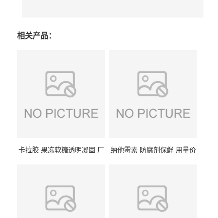
相关产品：
卡拉胶 果冻软糖透明凝固 厂
纳他霉素 防腐剂保鲜 用量价
家供应
格