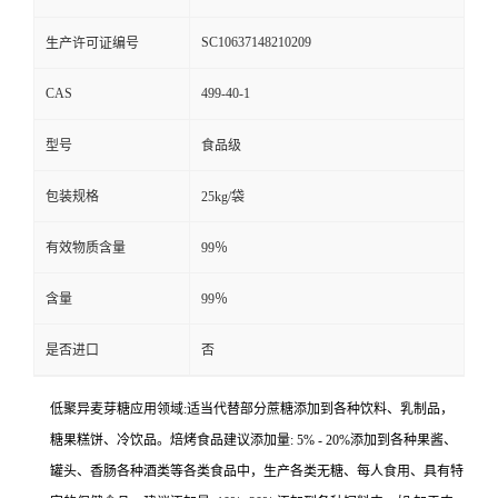
SC10637148210209
生产许可证编号
CAS
499-40-1
型号
食品级
包装规格
25kg/袋
有效物质含量
99％
含量
99％
是否进口
否
低聚异麦芽糖应用领域:适当代替部分蔗糖添加到各种饮料、乳制品，
糖果糕饼、冷饮品。焙烤食品建议添加量: 5% - 20%添加到各种果酱、
罐头、香肠各种酒类等各类食品中，生产各类无糖、每人食用、具有特