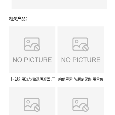
相关产品：
卡拉胶 果冻软糖透明凝固 厂
纳他霉素 防腐剂保鲜 用量价
家供应
格