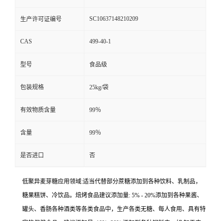
SC10637148210209
生产许可证编号
CAS
499-40-1
型号
食品级
包装规格
25kg/袋
有效物质含量
99％
含量
99％
是否进口
否
低聚异麦芽糖应用领域:适当代替部分蔗糖添加到各种饮料、乳制品，
糖果糕饼、冷饮品。焙烤食品建议添加量: 5% - 20%添加到各种果酱、
罐头、香肠各种酒类等各类食品中，生产各类无糖、每人食用、具有特