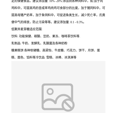
定的保健食品，建议添加量: 10% -20%:添加到各种饲料中，如:加于肉
鸡料中，可提高鸡的音成率鸡肉鸡可食部分的比度，加于猪同料中，可
提高母猪产奶率，加于鱼饲料中，可促进鱼类生长，减少死亡率，氏粪
便中气的排放，防止污染等等。建议添加量: 0.1 - 0.3%。
低聚异麦芽糖适应范围:
饮料: 功能保健、碳酸、豆奶、果冻、咖啡茶饮料等.
乳制品: 牛奶、发酵乳、乳酸菌及各种奶粉
糖果糕饼:各种软硬糖、高梁怡、牛皮糖、巧克力、饼干、月饼、蛋
糕、面色、馅料等冷饮品: 雪糕、冰棒、冰淇淋等