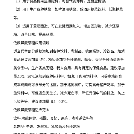
（1）用于食品糖果直接配料，可替代麦芽糖，是新型糖源。
（2）用于生产各种糖浆，如啤酒用糖浆、酿酒用糖浆饮料、低聚糖浆
等。
（3）适用于黄酒酿造、可在发酵后期加入，增加固形物、减少还原
糖、改善口味、提高品质。
低聚异麦芽糖应用领域:
适当代替部分蔗糖添加到各种饮料、乳制品，糖果糕饼、冷饮品。焙烤
食品建议添加量: 5% - 20%:添加到各种果酱、罐头、香肠各种酒类等各
类食品中，生产各类无糖、我人食用、具有特定的保健食品，建议添加
量:10% - 20%:深加到各种间料中，如:加于肉鸡饲料中，可提高鸡的育
成率鸡肉鸡可食部分的比度，加于猪同料中，可提高母猪产奶率，加于
鱼饲料中，可促进鱼类生长，减少死亡率，降低粪便中气的排放，防止
污染等等。建议添加量: 0.1 - 0.3%。
低聚异麦芽糖适应范围:
饮料:功能保健、碳酸、豆奶、果冻、咖啡茶饮料等
乳制品: 牛奶、发酵乳、乳酸菌及各种奶粉