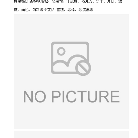
糖果糕饼:各种软硬糖、高梁怡、牛皮糖、巧克力、饼干、月饼、蛋
糕、面色、馅料等冷饮品: 雪糕、冰棒、冰淇淋等