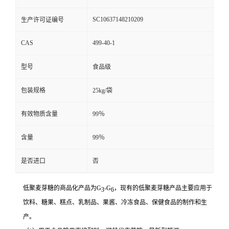
SC10637148210209
生产许可证编号
CAS
499-40-1
型号
食品级
包装规格
25kg/袋
有效物质含量
99％
含量
99％
是否进口
否
低聚麦芽糖的商品化产品为G
-G
，现有的低聚麦芽糖产品主要应用于
3
6
饮料、糖果、糕点、乳制品、果酱、冷冻食品、保健食品的制作和生
产。