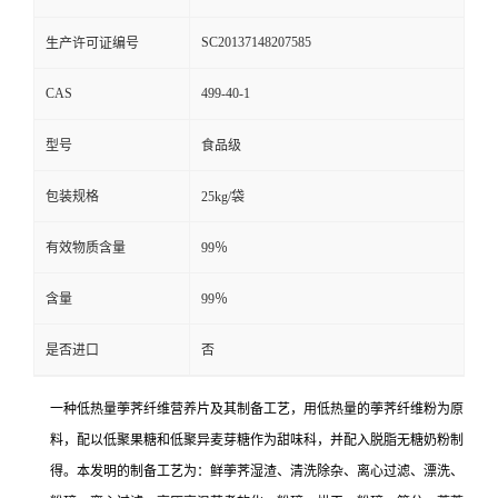
SC20137148207585
生产许可证编号
CAS
499-40-1
型号
食品级
包装规格
25kg/袋
有效物质含量
99％
含量
99％
是否进口
否
一种低热量荸荠纤维营养片及其制备工艺，用低热量的荸荠纤维粉为原
料，配以低聚果糖和低聚异麦芽糖作为甜味科，并配入脱脂无糖奶粉制
得。本发明的制备工艺为：鲜荸荠湿渣、清洗除杂、离心过滤、漂洗、