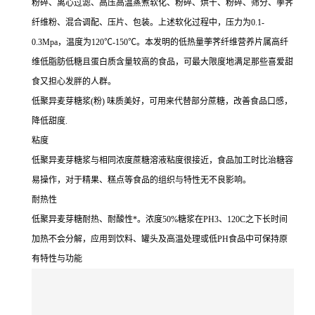
粉碎、离心过滤、高压高温蒸煮软化、粉碎、烘干、粉碎、筛分、荸荠
纤维粉、混合调配、压片、包装。上述软化过程中，压力为0.1-
0.3Mpa，温度为120℃-150℃。本发明的低热量荸荠纤维营养片属高纤
维低脂肪低糖且蛋白质含量较高的食品，可最大限度地满足那些喜爱甜
食又担心发胖的人群。
低聚异麦芽糖浆(粉) 味质美好，可用来代替部分蔗糖，改善食品口感，
降低甜度.
粘度
低聚异麦芽糖浆与相同浓度蔗糖溶液粘度很接近，食品加工时比治糖容
易操作，对于精果、糕点等食品的组织与特性无不良影响。
耐热性
低聚异麦芽糖耐热、耐酸性*。浓度50%糖浆在PH3、120C之下长时间
加热不会分解，应用到饮料、罐头及高温处理或低PH食品中可保持原
有特性与功能