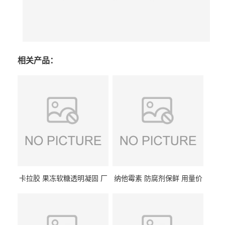
相关产品：
卡拉胶 果冻软糖透明凝固 厂
纳他霉素 防腐剂保鲜 用量价
家供应
格